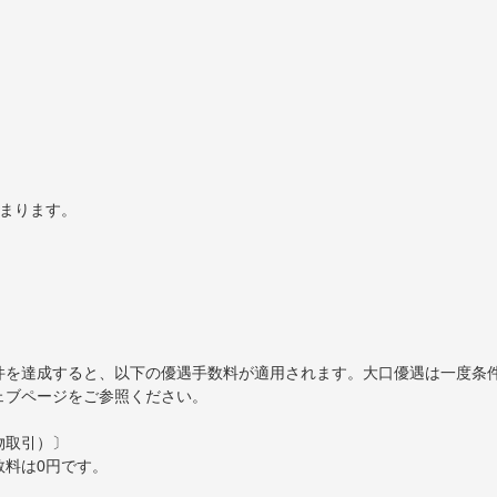
）
決まります。
件を達成すると、以下の優遇手数料が適用されます。大口優遇は一度条
ェブページをご参照ください。
物取引）〕
数料は0円です。