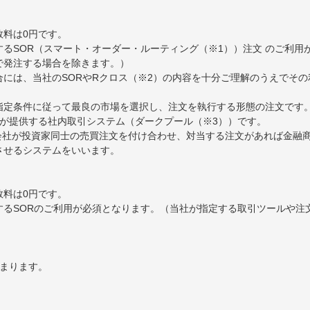
数料は0円です。
るSOR（スマート・オーダー・ルーティング（※1））注文 のご利用
で発注する場合を除きます。）
には、当社のSORやRクロス（※2）の内容を十分ご理解のうえでそ
ら指定条件に従って最良の市場を選択し、注文を執行する形態の注文です
券が提供する社内取引システム（ダークプール（※3））です。
券会社が投資家同士の売買注文を付け合わせ、対当する注文があれば金融
約定させるシステムをいいます。
数料は0円です。
するSORのご利用が必須となります。（当社が指定する取引ツールや注
決まります。