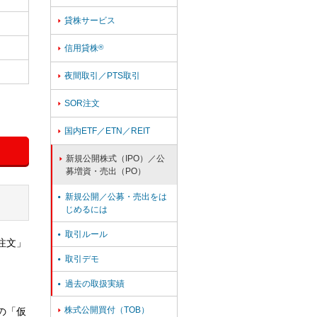
貸株サービス

信用貸株
®

夜間取引／PTS取引

SOR注文

国内ETF／ETN／REIT

新規公開株式（IPO）／公

募増資・売出（PO）
新規公開／公募・売出をは

じめるには
取引ルール

注文」
取引デモ

過去の取扱実績

株式公開買付（TOB）
の「仮
