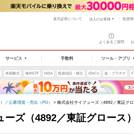
楽天証券について
投資情
法人のお客様
よくあるご質問
手数料
サービス
ツール・アプリ
米国株式
海外ETF
NISA
投資信託・積立
iDeCo
金・プラチナ
F
O）／公募増資・売出（PO）
>
株式会社サイフューズ（4892／東証グ
ーズ（4892／東証グロース