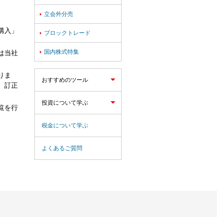
立会外分売

購入」
ブロックトレード

国内株式特集

は当社
りま
おすすめのツール
、訂正
投資について学ぶ
覧を行
税金について学ぶ
よくあるご質問