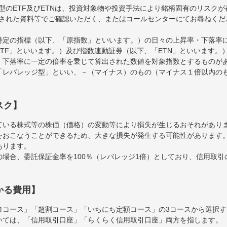
型のETF及びETNは、投資対象物や投資手法により銘柄固有のリスク
された資料等でご確認いただく、またはコールセンターにてお尋ねくだ
特定の指標（以下、「原指数」といいます。）の日々の上昇率・下落率
TF」といいます。）及び指数連動証券（以下、「ETN」といいます。）
・下落率に一定の倍率を乗じて算出された数値を対象指数とするものが
「レバレッジ型」といい、－（マイナス）のもの（マイナス１倍以内の
スク】
ている株式等の株価（価格）の変動等により損失が生じるおそれがあり
をおこなうことができるため、大きな損失が発生する可能性があります
あります。
場合、委託保証金率を100％（レバレッジ1倍）としており、信用取
かる費用】
ロコース」「超割コース」「いちにち定額コース」の3コースから選択
いては、「信用取引口座」「らくらく信用取引口座」両方を指します。