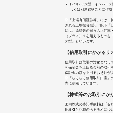
レバレッジ型、インバース
しくは別途銘柄ごとに作成
※「上場有価証券等」には、
される上場投資信託（以下「E
には、原指数の日々の上昇率
（プラス）１を超えるものを
ス型」といいます。
【信用取引にかかるリ
信用取引は取引の対象となっ
託保証金を上回る金額の取引
保証金の額を上回るおそれが
※「らくらく信用取引口座」の
内に制限しています。
【株式等のお取引にか
国内株式の委託手数料は「ゼ
用取引と記載のある箇所につ