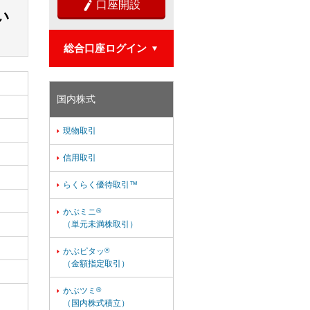
口座開設

い
総合口座ログイン

国内株式
現物取引

信用取引

らくらく優待取引™

かぶミニ
®

（単元未満株取引）
かぶピタッ
®

（金額指定取引）
かぶツミ
®

（国内株式積立）