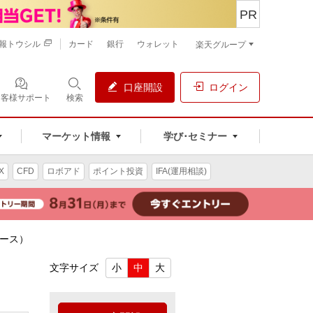
PR
報トウシル
カード
銀行
ウォレット
楽天グループ
口座開設
ログイン
お客様サポート
検索
マーケット情報
学び･セミナー
X
CFD
ロボアド
ポイント投資
IFA(運用相談)
ロース）
）
文字サイズ
小
中
大