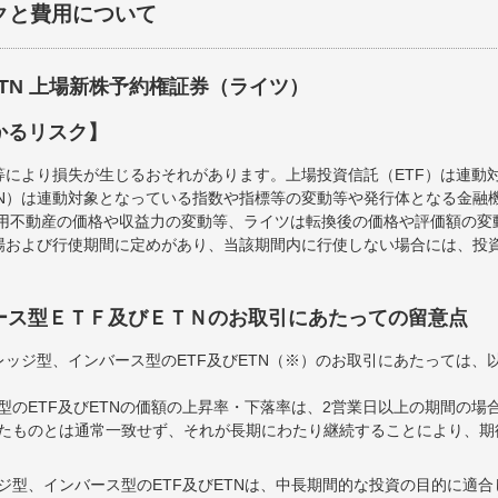
クと費用について
ETN 上場新株予約権証券（ライツ）
かるリスク】
等により損失が生じるおそれがあります。上場投資信託（ETF）は連動
TN）は連動対象となっている指数や指標等の変動等や発行体となる金融
運用不動産の価格や収益力の変動等、ライツは転換後の価格や評価額の
場および行使期間に定めがあり、当該期間内に行使しない場合には、投
ース型ＥＴＦ及びＥＴＮのお取引にあたっての留意点
ッジ型、インバース型のETF及びETN（※）のお取引にあたっては、
型のETF及びETNの価額の上昇率・下落率は、2営業日以上の期間の場
たものとは通常一致せず、それが長期にわたり継続することにより、期
ジ型、インバース型のETF及びETNは、中長期間的な投資の目的に適