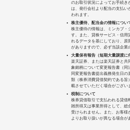
のお取引状況によってお手続き
は、発行会社より配当の支払い
われます。
株主優待、配当金の情報につい
株主優待の情報は、ミンカブ・
す。また、貸株サービス・信用貸株内
れるデータを基にしており、原
がありますので、必ず当該企業
大量保有報告（短期大量譲渡に
楽天証券、または楽天証券と共
象銘柄について変更報告書（同
同変更報告書提出義務発生日の
類（株券消費貸借契約である旨
載させていただく場合がござい
税制について
株券貸借取引で支払われる貸借
雑所得又は事業所得として、総
受けられません。また、お客様
よりお取り扱いが異なる場合が