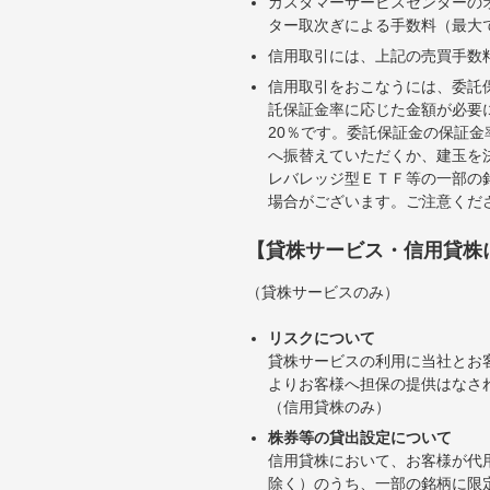
カスタマーサービスセンターの
ター取次ぎによる手数料（最大で
信用取引には、上記の売買手数
信用取引をおこなうには、委託
託保証金率に応じた金額が必要
20％です。委託保証金の保証
へ振替えていただくか、建玉を
レバレッジ型ＥＴＦ等の一部の
場合がございます。ご注意くだ
【貸株サービス・信用貸株
（貸株サービスのみ）
リスクについて
貸株サービスの利用に当社とお
よりお客様へ担保の提供はなさ
（信用貸株のみ）
株券等の貸出設定について
信用貸株において、お客様が代
除く）のうち、一部の銘柄に限