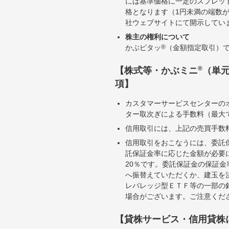
には基準価格に一定のスプレッ
格となります（1円未満の端数
社ウェブサイトにて開示してい
株主の権利について
かぶピタッ
®
（金額指定取引）
®
【株式等・かぶミニ
（単
項】
カスタマーサービスセンターの
ター取次ぎによる手数料（最大で
信用取引には、上記の売買手数
信用取引をおこなうには、委託
託保証金率に応じた金額が必要
20％です。委託保証金の保証
へ振替えていただくか、建玉を
レバレッジ型ＥＴＦ等の一部の
場合がございます。ご注意くだ
【貸株サービス・信用貸株