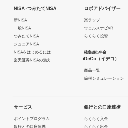
NISA･つみたてNISA
ロボアドバイザー
新NISA
楽ラップ
一般NISA
ウェルスナビ×R
つみたてNISA
らくらく投資
ジュニアNISA
NISAをはじめるには
確定拠出年金
iDeCo（イデコ）
楽天証券NISAの魅力
商品一覧
節税シミュレーション
サービス
銀行との口座連携
ポイントプログラム
らくらく入金
銀行との口座連携
らくらく出金