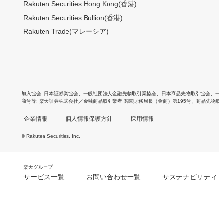
Rakuten Securities Hong Kong(香港)
Rakuten Securities Bullion(香港)
Rakuten Trade(マレーシア)
加入協会
日本証券業協会
、
一般社団法人金融先物取引業協会
、
日本商品先物取引協会
、
商号等
楽天証券株式会社／金融商品取引業者 関東財務局長（金商）第195号、商品先物
企業情報
個人情報保護方針
採用情報
© Rakuten Securities, Inc.
楽天グループ
サービス一覧
お問い合わせ一覧
サステナビリティ