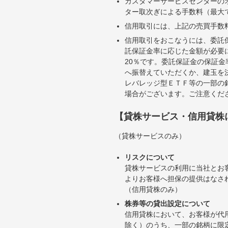
カスタマーサービスセンターの
ター取次ぎによる手数料（最大で
信用取引には、上記の売買手数
信用取引をおこなうには、委託
託保証金率に応じた金額が必要
20％です。委託保証金の保証
へ振替えていただくか、建玉を
レバレッジ型ＥＴＦ等の一部の
場合がございます。ご注意くだ
【貸株サービス・信用貸株
（貸株サービスのみ）
リスクについて
貸株サービスの利用に当社とお
よりお客様へ担保の提供はなさ
（信用貸株のみ）
株券等の貸出設定について
信用貸株において、お客様が代
除く）のうち、一部の銘柄に限