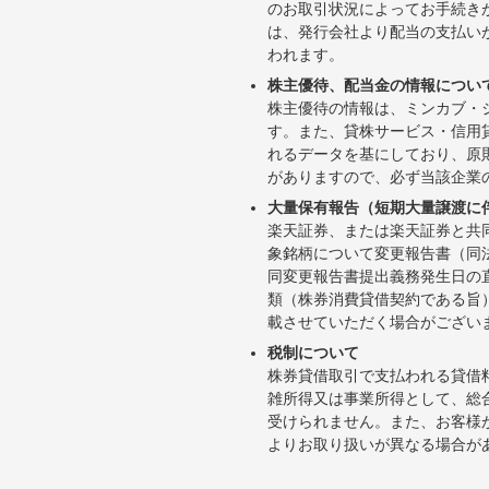
のお取引状況によってお手続き
は、発行会社より配当の支払い
われます。
株主優待、配当金の情報につい
株主優待の情報は、ミンカブ・
す。また、貸株サービス・信用貸株内
れるデータを基にしており、原
がありますので、必ず当該企業
大量保有報告（短期大量譲渡に
楽天証券、または楽天証券と共
象銘柄について変更報告書（同
同変更報告書提出義務発生日の
類（株券消費貸借契約である旨
載させていただく場合がござい
税制について
株券貸借取引で支払われる貸借
雑所得又は事業所得として、総
受けられません。また、お客様
よりお取り扱いが異なる場合が