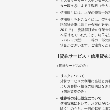
カスタマーサービスセンターの
ター取次ぎによる手数料（最大で
信用取引には、上記の売買手数
信用取引をおこなうには、委託
託保証金率に応じた金額が必要
20％です。委託保証金の保証
へ振替えていただくか、建玉を
レバレッジ型ＥＴＦ等の一部の
場合がございます。ご注意くだ
【貸株サービス・信用貸株
（貸株サービスのみ）
リスクについて
貸株サービスの利用に当社とお
よりお客様へ担保の提供はなさ
（信用貸株のみ）
株券等の貸出設定について
信用貸株において、お客様が代
除く）のうち、一部の銘柄に限