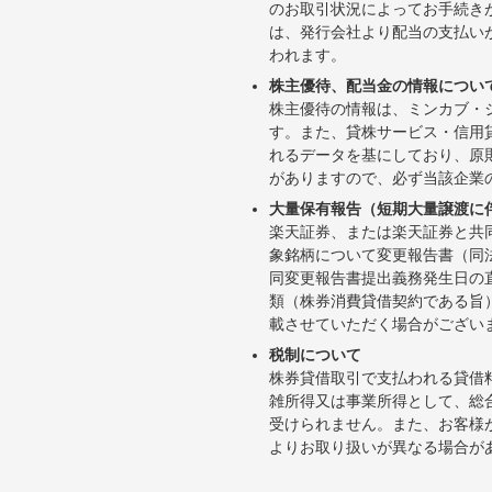
のお取引状況によってお手続き
は、発行会社より配当の支払い
われます。
株主優待、配当金の情報につい
株主優待の情報は、ミンカブ・
す。また、貸株サービス・信用貸株内
れるデータを基にしており、原
がありますので、必ず当該企業
大量保有報告（短期大量譲渡に
楽天証券、または楽天証券と共
象銘柄について変更報告書（同
同変更報告書提出義務発生日の
類（株券消費貸借契約である旨
載させていただく場合がござい
税制について
株券貸借取引で支払われる貸借
雑所得又は事業所得として、総
受けられません。また、お客様
よりお取り扱いが異なる場合が