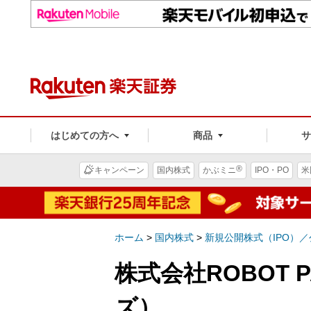
はじめての方へ
商品
®
キャンペーン
国内株式
かぶミニ
IPO・PO
米
ホーム
>
国内株式
>
新規公開株式（IPO）
株式会社ROBOT 
ズ）