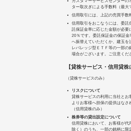
カスタマーサービスセンターの
ター取次ぎによる手数料（最大で
信用取引には、上記の売買手数
信用取引をおこなうには、委託
託保証金率に応じた金額が必要
20％です。委託保証金の保証
へ振替えていただくか、建玉を
レバレッジ型ＥＴＦ等の一部の
場合がございます。ご注意くだ
【貸株サービス・信用貸株
（貸株サービスのみ）
リスクについて
貸株サービスの利用に当社とお
よりお客様へ担保の提供はなさ
（信用貸株のみ）
株券等の貸出設定について
信用貸株において、お客様が代
除く）のうち、一部の銘柄に限