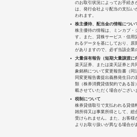
のお取引状況によってお手続き
は、発行会社より配当の支払い
われます。
株主優待、配当金の情報につい
株主優待の情報は、ミンカブ・
す。また、貸株サービス・信用貸株内
れるデータを基にしており、原
がありますので、必ず当該企業
大量保有報告（短期大量譲渡に
楽天証券、または楽天証券と共
象銘柄について変更報告書（同
同変更報告書提出義務発生日の
類（株券消費貸借契約である旨
載させていただく場合がござい
税制について
株券貸借取引で支払われる貸借
雑所得又は事業所得として、総
受けられません。また、お客様
よりお取り扱いが異なる場合が