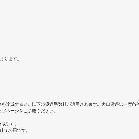
）
決まります。
件を達成すると、以下の優遇手数料が適用されます。大口優遇は一度条
ェブページをご参照ください。
物取引）〕
数料は0円です。