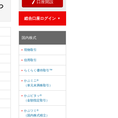
口座開設

つ
総合口座ログイン

国内株式
現物取引

信用取引

らくらく優待取引™

かぶミニ
®

（単元未満株取引）
かぶピタッ
®

（金額指定取引）
かぶツミ
®

（国内株式積立）