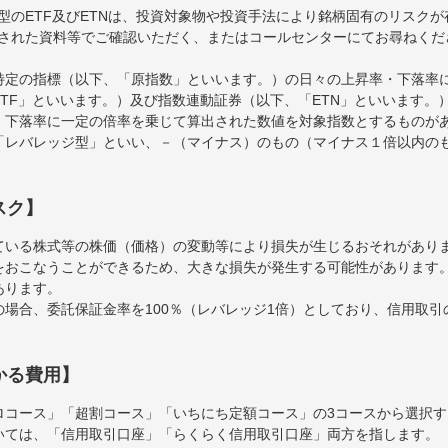
型のETF及びETNは、投資対象物や投資手法により銘柄固有のリスク
された資料等でご確認いただく、またはコールセンターにてお尋ねくだ
特定の指標（以下、「原指数」といいます。）の日々の上昇率・下落率
TF」といいます。）及び指数連動証券（以下、「ETN」といいます。）
・下落率に一定の倍率を乗じて算出された数値を対象指数とするものが
「レバレッジ型」といい、－（マイナス）のもの（マイナス１倍以内の
スク】
ている株式等の株価（価格）の変動等により損失が生じるおそれがあり
をおこなうことができるため、大きな損失が発生する可能性があります
あります。
場合、委託保証金率を100％（レバレッジ1倍）としており、信用取
かる費用】
ロコース」「超割コース」「いちにち定額コース」の3コースから選択
いては、「信用取引口座」「らくらく信用取引口座」両方を指します。