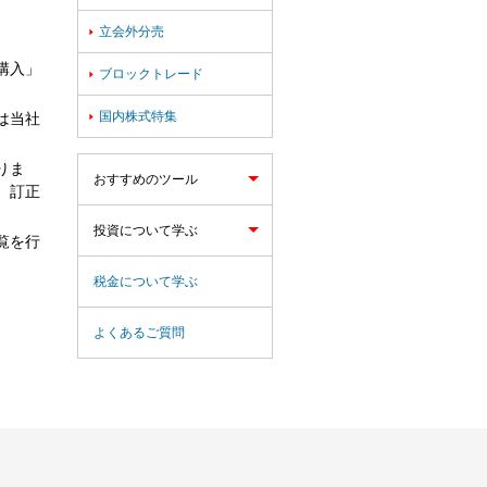
立会外分売

購入」
ブロックトレード

国内株式特集

は当社
りま
おすすめのツール
、訂正
投資について学ぶ
覧を行
税金について学ぶ
よくあるご質問