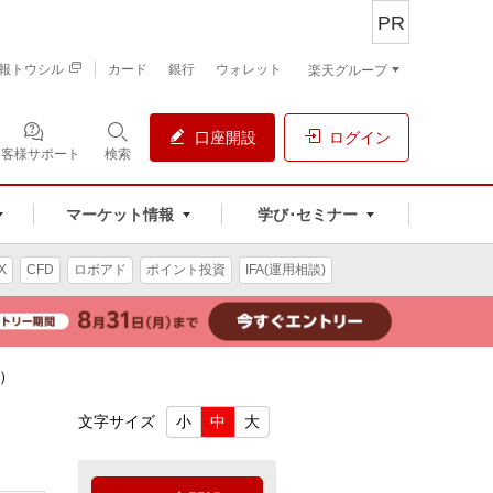
PR
報トウシル
カード
銀行
ウォレット
楽天グループ
口座開設
ログイン
お客様サポート
検索
マーケット情報
学び･セミナー
X
CFD
ロボアド
ポイント投資
IFA(運用相談)
ズ）
文字サイズ
小
中
大