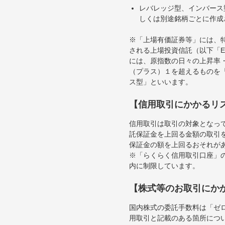
レバレッジ型、インバース
しくは別途銘柄ごとに作成
※「上場有価証券等」には、
される上場投資信託（以下「E
には、原指数の日々の上昇率
（プラス）１を超えるものを
ス型」といいます。
【信用取引にかかるリ
信用取引は取引の対象となっ
託保証金を上回る金額の取引
保証金の額を上回るおそれが
※「らくらく信用取引口座」の
内に制限しています。
【株式等のお取引にか
国内株式の委託手数料は「ゼ
用取引と記載のある箇所につ