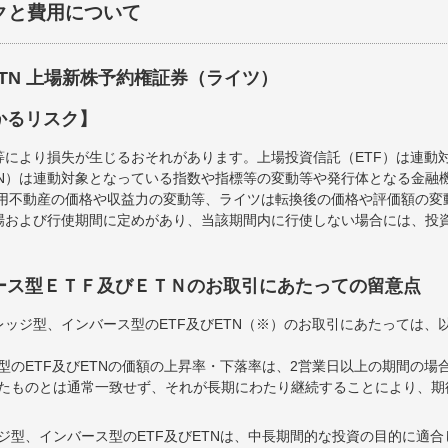
クと費用について
ETN 上場新株予約権証券（ライツ）
かるリスク】
等により損失が生じるおそれがあります。上場投資信託（ETF）は連動
TN）は連動対象となっている指数や指標等の変動等や発行体となる金融
運用不動産の価格や収益力の変動等、ライツは転換後の価格や評価額の
場および行使期間に定めがあり、当該期間内に行使しない場合には、投
ース型ＥＴＦ及びＥＴＮのお取引にあたっての留意点
ッジ型、インバース型のETF及びETN（※）のお取引にあたっては、
型のETF及びETNの価額の上昇率・下落率は、2営業日以上の期間の場
たものとは通常一致せず、それが長期にわたり継続することにより、期
ジ型、インバース型のETF及びETNは、中長期間的な投資の目的に適