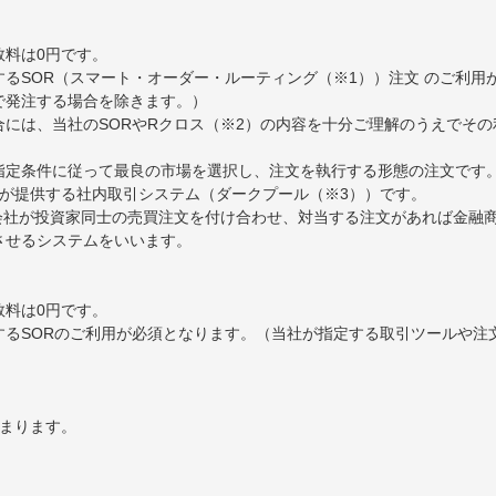
数料は0円です。
るSOR（スマート・オーダー・ルーティング（※1））注文 のご利用
で発注する場合を除きます。）
には、当社のSORやRクロス（※2）の内容を十分ご理解のうえでそ
ら指定条件に従って最良の市場を選択し、注文を執行する形態の注文です
券が提供する社内取引システム（ダークプール（※3））です。
券会社が投資家同士の売買注文を付け合わせ、対当する注文があれば金融
約定させるシステムをいいます。
数料は0円です。
するSORのご利用が必須となります。（当社が指定する取引ツールや注
決まります。