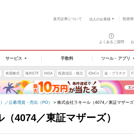
楽天証券について
投資情
法人のお客様
よくあるご質問
手数料
サービス
ツール・アプリ
米国株式
海外ETF
NISA
投資信託・積立
iDeCo
金・プラチナ
F
O）／公募増資・売出（PO）
>
株式会社ラキール（4074／東証マザー
（4074／東証マザーズ）