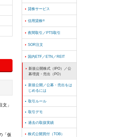
貸株サービス

信用貸株
®

夜間取引／PTS取引

SOR注文

国内ETF／ETN／REIT

新規公開株式（IPO）／公

募増資・売出（PO）
新規公開／公募・売出をは

じめるには
取引ルール

注文」
取引デモ

過去の取扱実績

株式公開買付（TOB）
の「仮
