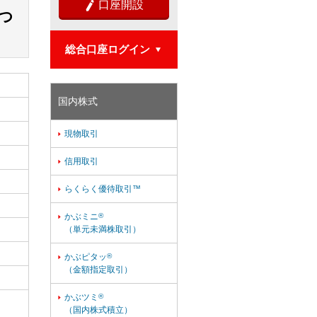
口座開設

つ
総合口座ログイン

国内株式
現物取引

信用取引

らくらく優待取引™

かぶミニ
®

（単元未満株取引）
かぶピタッ
®

（金額指定取引）
かぶツミ
®

（国内株式積立）