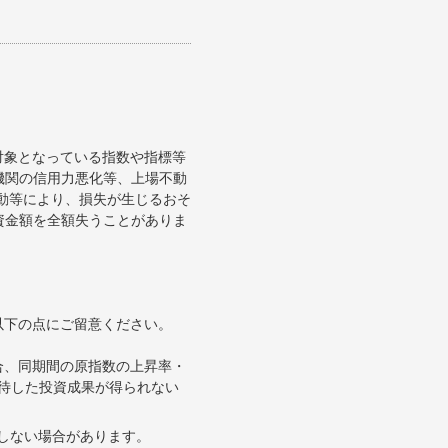
対象となっている指数や指標等
機関の信用力悪化等、上場不動
変動等により、損失が生じるおそ
資金額を全額失うことがありま
以下の点にご留意ください。
合、同期間の原指数の上昇率・
待した投資成果が得られない
合しない場合があります。