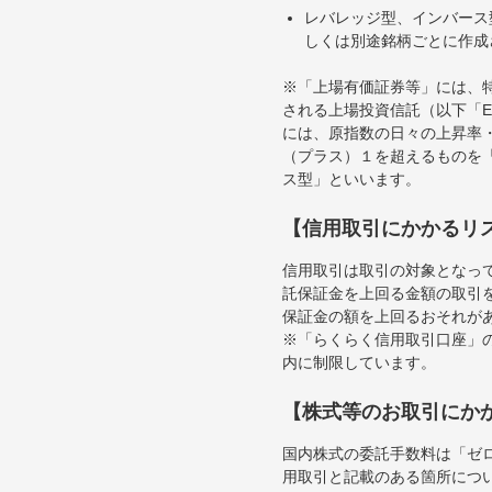
レバレッジ型、インバース
しくは別途銘柄ごとに作成
※「上場有価証券等」には、
される上場投資信託（以下「E
には、原指数の日々の上昇率
（プラス）１を超えるものを
ス型」といいます。
【信用取引にかかるリ
信用取引は取引の対象となっ
託保証金を上回る金額の取引
保証金の額を上回るおそれが
※「らくらく信用取引口座」の
内に制限しています。
【株式等のお取引にか
国内株式の委託手数料は「ゼ
用取引と記載のある箇所につ