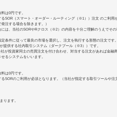
数料は0円です。
るSOR（スマート・オーダー・ルーティング（※1））注文 のご利用
で発注する場合を除きます。）
には、当社のSORやRクロス（※2）の内容を十分ご理解のうえでそ
ら指定条件に従って最良の市場を選択し、注文を執行する形態の注文です
券が提供する社内取引システム（ダークプール（※3））です。
券会社が投資家同士の売買注文を付け合わせ、対当する注文があれば金融
約定させるシステムをいいます。
数料は0円です。
するSORのご利用が必須となります。（当社が指定する取引ツールや注
決まります。