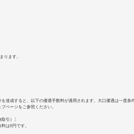
）
決まります。
件を達成すると、以下の優遇手数料が適用されます。大口優遇は一度条
ェブページをご参照ください。
物取引）〕
数料は0円です。