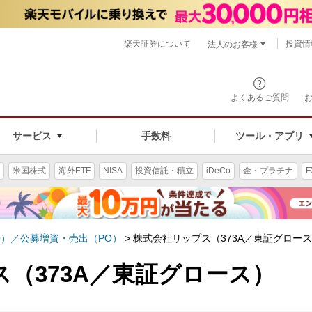
楽天証券について
投資情
法人のお客様
よくあるご質問
手数料
サービス
ツール・アプリ
米国株式
海外ETF
NISA
投資信託・積立
iDeCo
金・プラチナ
F
O）／公募増資・売出（PO）
>
株式会社リップス（373A／東証グロー
（373A／東証グロース）