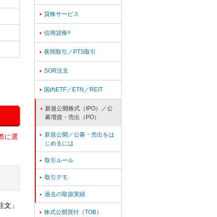
貸株サービス

信用貸株
®

夜間取引／PTS取引

SOR注文

国内ETF／ETN／REIT

新規公開株式（IPO）／公

募増資・売出（PO）
新規公開／公募・売出をは

際に選
じめるには
取引ルール

取引デモ

過去の取扱実績

注文」
株式公開買付（TOB）
