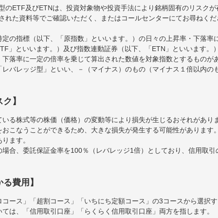
型のETF及びETNは、投資対象物や投資手法により銘柄固有のリスク
された資料等でご確認いただく、またはコールセンターにてお尋ねくだ
特定の指標（以下、「原指数」といいます。）の日々の上昇率・下落率
TF」といいます。）及び指数連動証券（以下、「ETN」といいます。）
・下落率に一定の倍率を乗じて算出された数値を対象指数とするものが
「レバレッジ型」といい、－（マイナス）のもの（マイナス１倍以内の
スク】
ている株式等の株価（価格）の変動等により損失が生じるおそれがあり
をおこなうことができるため、大きな損失が発生する可能性があります
あります。
場合、委託保証金率を100％（レバレッジ1倍）としており、信用取
かる費用】
ロコース」「超割コース」「いちにち定額コース」の3コースから選択
いては、「信用取引口座」「らくらく信用取引口座」両方を指します。