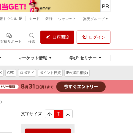
PR
報トウシル
カード
銀行
ウォレット
楽天グループ
口座開設
ログイン
お客様サポート
検索
マーケット情報
学び･セミナー
X
CFD
ロボアド
ポイント投資
IFA(運用相談)
ス）
文字サイズ
小
中
大