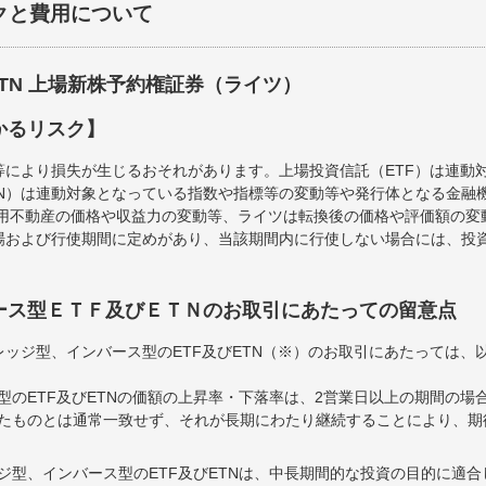
クと費用について
ETN 上場新株予約権証券（ライツ）
かるリスク】
等により損失が生じるおそれがあります。上場投資信託（ETF）は連動
TN）は連動対象となっている指数や指標等の変動等や発行体となる金融
運用不動産の価格や収益力の変動等、ライツは転換後の価格や評価額の
場および行使期間に定めがあり、当該期間内に行使しない場合には、投
ース型ＥＴＦ及びＥＴＮのお取引にあたっての留意点
ッジ型、インバース型のETF及びETN（※）のお取引にあたっては、
型のETF及びETNの価額の上昇率・下落率は、2営業日以上の期間の場
たものとは通常一致せず、それが長期にわたり継続することにより、期
ジ型、インバース型のETF及びETNは、中長期間的な投資の目的に適