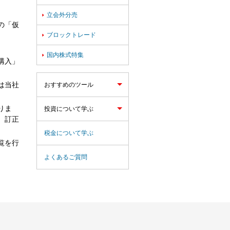
立会外分売

の「仮
ブロックトレード

国内株式特集

購入」
は当社
おすすめのツール
りま
投資について学ぶ
、訂正
税金について学ぶ
覧を行
よくあるご質問