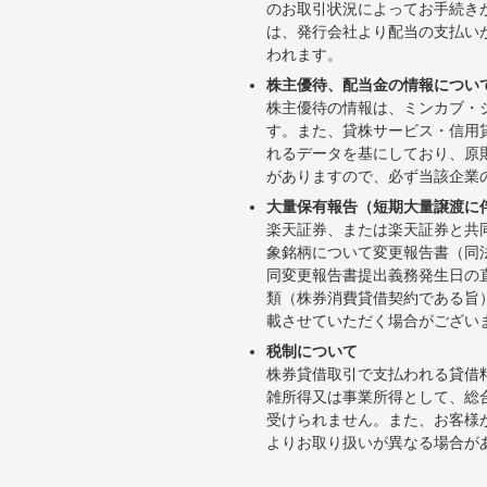
のお取引状況によってお手続き
は、発行会社より配当の支払い
われます。
株主優待、配当金の情報につい
株主優待の情報は、ミンカブ・
す。また、貸株サービス・信用貸株内
れるデータを基にしており、原
がありますので、必ず当該企業
大量保有報告（短期大量譲渡に
楽天証券、または楽天証券と共
象銘柄について変更報告書（同
同変更報告書提出義務発生日の
類（株券消費貸借契約である旨
載させていただく場合がござい
税制について
株券貸借取引で支払われる貸借
雑所得又は事業所得として、総
受けられません。また、お客様
よりお取り扱いが異なる場合が