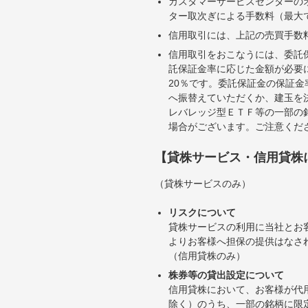
カスタマーサービスセンターの
ター取次ぎによる手数料（最大で
信用取引には、上記の売買手数
信用取引をおこなうには、委託
託保証金率に応じた金額が必要
20％です。委託保証金の保証
へ振替えていただくか、建玉を
レバレッジ型ＥＴＦ等の一部の
場合がございます。ご注意くだ
【貸株サービス・信用貸株
（貸株サービスのみ）
リスクについて
貸株サービスの利用に当社とお
よりお客様へ担保の提供はなさ
（信用貸株のみ）
株券等の貸出設定について
信用貸株において、お客様が代
除く）のうち、一部の銘柄に限