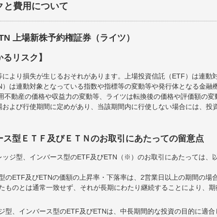
クと費用について
ETN 上場新株予約権証券（ライツ）
かるリスク】
等により損失が生じるおそれがあります。上場投資信託（ETF）は連動
TN）は連動対象となっている指数や指標等の変動等や発行体となる金融
運用不動産の価格や収益力の変動等、ライツは転換後の価格や評価額の
場および行使期間に定めがあり、当該期間内に行使しない場合には、投
ース型ＥＴＦ及びＥＴＮのお取引にあたっての留意点
ッジ型、インバース型のETF及びETN（※）のお取引にあたっては、
型のETF及びETNの価額の上昇率・下落率は、2営業日以上の期間の場
たものとは通常一致せず、それが長期にわたり継続することにより、期
ジ型、インバース型のETF及びETNは、中長期間的な投資の目的に適