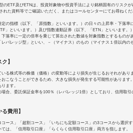
型のETF及びETNは、投資対象物や投資手法により銘柄固有のリスク
された資料等でご確認いただく、またはコールセンターにてお尋ねくだ
特定の指標（以下、「原指数」といいます。）の日々の上昇率・下落率
TF」といいます。）及び指数連動証券（以下、「ETN」といいます。）
・下落率に一定の倍率を乗じて算出された数値を対象指数とするものが
「レバレッジ型」といい、－（マイナス）のもの（マイナス１倍以内の
スク】
ている株式等の株価（価格）の変動等により損失が生じるおそれがあり
をおこなうことができるため、大きな損失が発生する可能性があります
あります。
場合、委託保証金率を100％（レバレッジ1倍）としており、信用取
かる費用】
ロコース」「超割コース」「いちにち定額コース」の3コースから選択
いては、「信用取引口座」「らくらく信用取引口座」両方を指します。