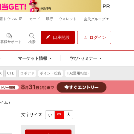
PR
報トウシル
カード
銀行
ウォレット
楽天グループ
口座開設
ログイン
お客様サポート
検索
マーケット情報
学び･セミナー
X
CFD
ロボアド
ポイント投資
IFA(運用相談)
ライム）
）
文字サイズ
小
中
大