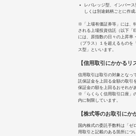
レバレッジ型、インバース
しくは別途銘柄ごとに作成
※「上場有価証券等」には、
される上場投資信託（以下「E
には、原指数の日々の上昇率
（プラス）１を超えるものを
ス型」といいます。
【信用取引にかかるリ
信用取引は取引の対象となっ
託保証金を上回る金額の取引
保証金の額を上回るおそれが
※「らくらく信用取引口座」の
内に制限しています。
【株式等のお取引にか
国内株式の委託手数料は「ゼ
用取引と記載のある箇所につ