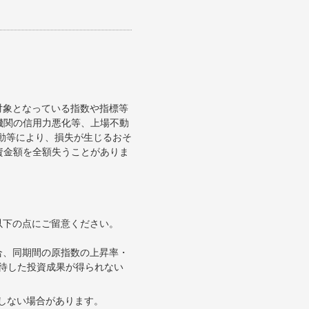
対象となっている指数や指標等
機関の信用力悪化等、上場不動
変動等により、損失が生じるおそ
資金額を全額失うことがありま
以下の点にご留意ください。
合、同期間の原指数の上昇率・
待した投資成果が得られない
合しない場合があります。