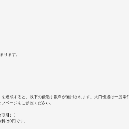
）
決まります。
件を達成すると、以下の優遇手数料が適用されます。大口優遇は一度条
ェブページをご参照ください。
物取引）〕
数料は0円です。