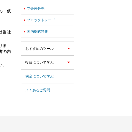
立会外分売

の「仮
ブロックトレード

国内株式特集
は当社

りま
おすすめのツール
書の内
投資について学ぶ
い。
税金について学ぶ
よくあるご質問