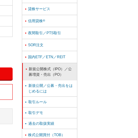
貸株サービス

信用貸株
®

夜間取引／PTS取引

SOR注文

国内ETF／ETN／REIT

新規公開株式（IPO）／公

募増資・売出（PO）
新規公開／公募・売出をは

じめるには
取引ルール

取引デモ

過去の取扱実績

株式公開買付（TOB）
