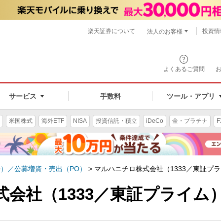
楽天証券について
投資情
法人のお客様
よくあるご質問
手数料
サービス
ツール・アプリ
米国株式
海外ETF
NISA
投資信託・積立
iDeCo
金・プラチナ
F
O）／公募増資・売出（PO）
>
マルハニチロ株式会社（1333／東証プ
会社（1333／東証プライム