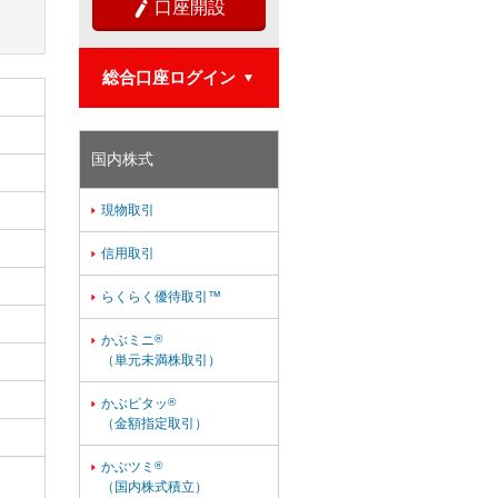
口座開設

総合口座ログイン

国内株式
現物取引

信用取引

らくらく優待取引™

かぶミニ
®

（単元未満株取引）
かぶピタッ
®

（金額指定取引）
かぶツミ
®

（国内株式積立）