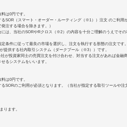
数料は0円です。
るSOR（スマート・オーダー・ルーティング（※1））注文 のご利用
で発注する場合を除きます。）
には、当社のSORやRクロス（※2）の内容を十分ご理解のうえでそ
ら指定条件に従って最良の市場を選択し、注文を執行する形態の注文です
券が提供する社内取引システム（ダークプール（※3））です。
券会社が投資家同士の売買注文を付け合わせ、対当する注文があれば金融
約定させるシステムをいいます。
数料は0円です。
するSORのご利用が必須となります。（当社が指定する取引ツールや注
決まります。