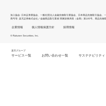
加入協会
日本証券業協会
、
一般社団法人金融先物取引業協会
、
日本商品先物取引協会
、
商号等
楽天証券株式会社／金融商品取引業者 関東財務局長（金商）第195号、商品先物
企業情報
個人情報保護方針
採用情報
© Rakuten Securities, Inc.
楽天グループ
サービス一覧
お問い合わせ一覧
サステナビリティ