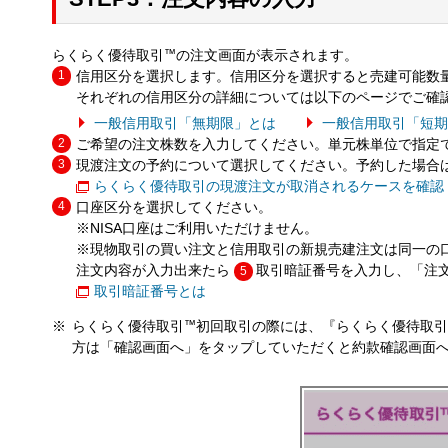
らくらく優待取引
™
の注文画面が表示されます。
信用区分を選択します。信用区分を選択すると売建可能数
それぞれの信用区分の詳細については以下のページでご確
一般信用取引「無期限」とは
一般信用取引「短
ご希望の注文株数を入力してください。単元株単位で指定
現渡注文の予約について選択してください。予約した場合
らくらく優待取引の現渡注文が取消されるケースを確認（
口座区分を選択してください。
※NISA口座はご利用いただけません。
※現物取引の買い注文と信用取引の新規売建注文は同一の
注文内容が入力出来たら
取引暗証番号を入力し、「注
5
取引暗証番号とは
らくらく優待取引
™
初回取引の際には、『らくらく優待取引
方は「確認画面へ」をタップしていただくと約款確認画面