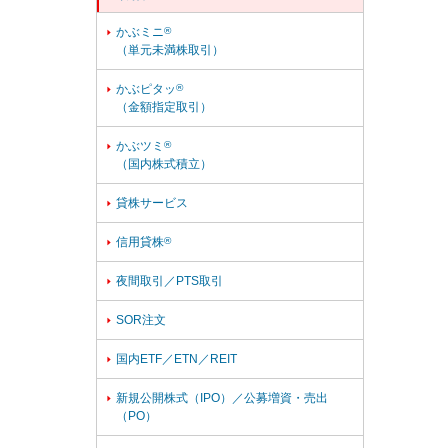
かぶミニ
®

（単元未満株取引）
かぶピタッ
®

（金額指定取引）
かぶツミ
®

（国内株式積立）
貸株サービス

信用貸株
®

夜間取引／PTS取引

SOR注文

国内ETF／ETN／REIT

新規公開株式（IPO）／公募増資・売出

（PO）