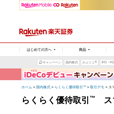
はじめての方へ
商品
®
キャンペーン
国内株式
かぶミニ
IPO・PO
ホーム
>
国内株式
>
らくらく優待取引
™
>
取引デモ
>
ス
™
らくらく優待取引
スマ