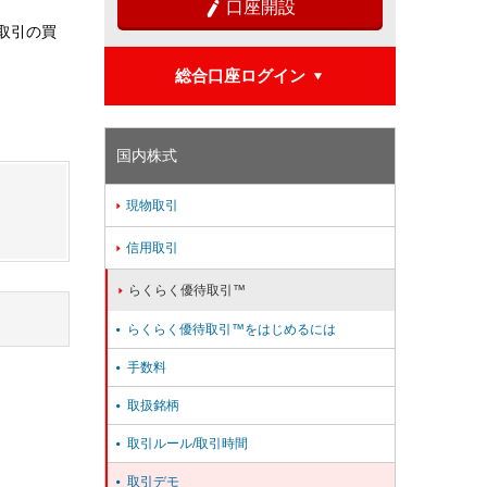
口座開設

取引の買
総合口座ログイン

国内株式
現物取引

信用取引

らくらく優待取引™

らくらく優待取引™をはじめるには

手数料

取扱銘柄

取引ルール/取引時間

取引デモ
