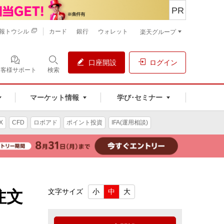
PR
報トウシル
カード
銀行
ウォレット
楽天グループ
口座開設
ログイン
お客様サポート
検索
マーケット情報
学び･セミナー
X
CFD
ロボアド
ポイント投資
IFA(運用相談)
注文
文字サイズ
小
中
大