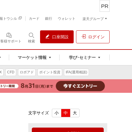
PR
報トウシル
カード
銀行
ウォレット
楽天グループ
口座開設
ログイン
お客様サポート
検索
マーケット情報
学び･セミナー
X
CFD
ロボアド
ポイント投資
IFA(運用相談)
文字サイズ
小
中
大