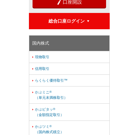
口座開設

総合口座ログイン

国内株式
現物取引

信用取引

らくらく優待取引™

かぶミニ
®

（単元未満株取引）
かぶピタッ
®

（金額指定取引）
かぶツミ
®

（国内株式積立）