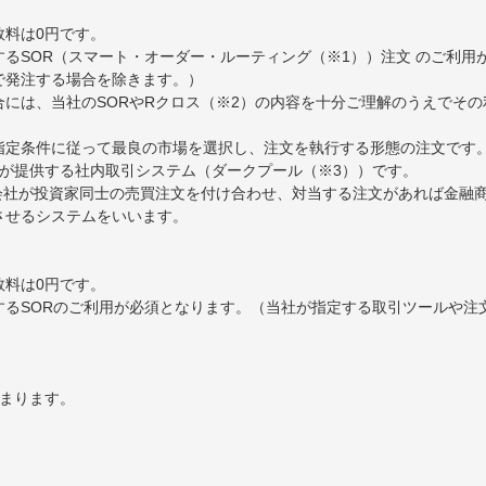
数料は0円です。
るSOR（スマート・オーダー・ルーティング（※1））注文 のご利用
で発注する場合を除きます。）
には、当社のSORやRクロス（※2）の内容を十分ご理解のうえでそ
ら指定条件に従って最良の市場を選択し、注文を執行する形態の注文です
券が提供する社内取引システム（ダークプール（※3））です。
券会社が投資家同士の売買注文を付け合わせ、対当する注文があれば金融
約定させるシステムをいいます。
数料は0円です。
するSORのご利用が必須となります。（当社が指定する取引ツールや注
決まります。