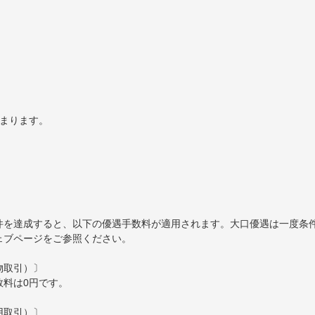
）
決まります。
件を達成すると、以下の優遇手数料が適用されます。大口優遇は一度条
ェブページをご参照ください。
物取引）〕
数料は0円です。
用取引）〕