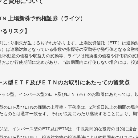
クと費用について
ETN 上場新株予約権証券（ライツ）
かるリスク】
等により損失が生じるおそれがあります。上場投資信託（ETF）は連動
TN）は連動対象となっている指数や指標等の変動等や発行体となる金融
運用不動産の価格や収益力の変動等、ライツは転換後の価格や評価額の
場および行使期間に定めがあり、当該期間内に行使しない場合には、投
ース型ＥＴＦ及びＥＴＮのお取引にあたっての留意点
ッジ型、インバース型のETF及びETN（※）のお取引にあたっては、
型のETF及びETNの価額の上昇率・下落率は、2営業日以上の期間の場
たものとは通常一致せず、それが長期にわたり継続することにより、期
ジ型、インバース型のETF及びETNは、中長期間的な投資の目的に適
型のETF及びETNは、投資対象物や投資手法により銘柄固有のリスク