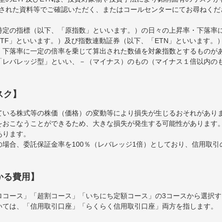
された資料等でご確認いただく、またはコールセンターにてお尋ねくだ
特定の指標（以下、「原指数」といいます。）の日々の上昇率・下落率
TF」といいます。）及び指数連動証券（以下、「ETN」といいます。）
・下落率に一定の倍率を乗じて算出された数値を対象指数とするものが
「レバレッジ型」といい、－（マイナス）のもの（マイナス１倍以内の
スク】
ている株式等の株価（価格）の変動等により損失が生じるおそれがあり
をおこなうことができるため、大きな損失が発生する可能性があります
あります。
場合、委託保証金率を100％（レバレッジ1倍）としており、信用取
かる費用】
ロコース」「超割コース」「いちにち定額コース」の3コースから選択
いては、「信用取引口座」「らくらく信用取引口座」両方を指します。