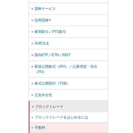
貸株サービス

信用貸株
®

夜間取引／PTS取引

SOR注文

国内ETF／ETN／REIT

新規公開株式（IPO）／公募増資・売出

（PO）
株式公開買付（TOB）

立会外分売

ブロックトレード

ブロックトレードをはじめるには

手数料
