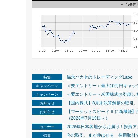
-- 15分デ
福永ハカセのトレーディングLabo
特集
＜要エントリー＞最大10万円キャ
キャンペーン
＜要エントリー＞米国株式お引越しキ
キャンペーン
【国内株式】8月末決算銘柄の取引
お知らせ
【マーケットスピード II に新機能】
お知らせ
（2026年7月19日～）
2026年日本各地からお届け！投資
セミナー
今の取引、まだ伸ばせる 信用取引
特集