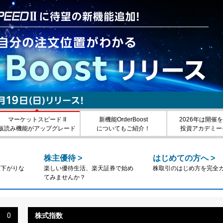
マーケットスピード II
新機能OrderBoost
2026年は開催
板読み機能がアップグレード
についてもご紹介！
投資アカデミー
株主優待
>
はじめての方へ
>
値下がりな
楽しい優待生活、楽天証券で始め
株取引のはじめ方を完全
！
てみませんか？
26
0
株式指数