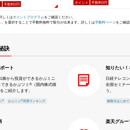
ポイント
手数料0円
ト
手数料0円
詳しくは
ポイントプログラム
をご確認ください。
ス」を選択することで手数料無料で取引が出来ます。詳しくは
手数料ページ
をご確認
秘訣
ポート
知りたい！
1株から投資ができるかぶミニ
日経テレコン
らできるかぶツミ
®
（国内株式積
全国セミナー
をご紹介します。
う。
®
®
ニ
かぶミニ
売買ランキング
株取引はじめて
料
楽天グルー