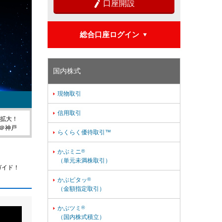
口座開設

総合口座ログイン

国内株式
現物取引

信用取引

を拡大！
＠神戸
らくらく優待取引™

かぶミニ
®

（単元未満株取引）
ガイド！
かぶピタッ
®

（金額指定取引）
かぶツミ
®

（国内株式積立）