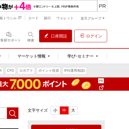
PR
報トウシル
カード
銀行
ウォレット
楽天グループ
口座開設
ログイン
お客様サポート
検索
マーケット情報
学び･セミナー
X
CFD
ロボアド
ポイント投資
IFA(運用相談)
文字サイズ
小
中
大
