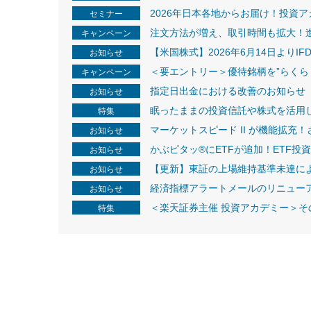
2026年日本各地からお届け！投資
セミナー
注文方法が増え、取引時間も拡大！進
キャンペーン
【米国株式】2026年6月14日より
お知らせ
＜要エントリー＞優待銘柄を”らくら
キャンペーン
指定日出金における改善のお知らせ（
お知らせ
眠ったままの投資信託や株式を活用
特集
マーケットスピード II が機能拡充
お知らせ
かぶピタッ®にETFが追加！ETF投
お知らせ
【更新】東証の上場維持基準未達に
お知らせ
経済指標アラートメールのリニュー
お知らせ
＜楽天証券主催 投資アカデミー＞
特集