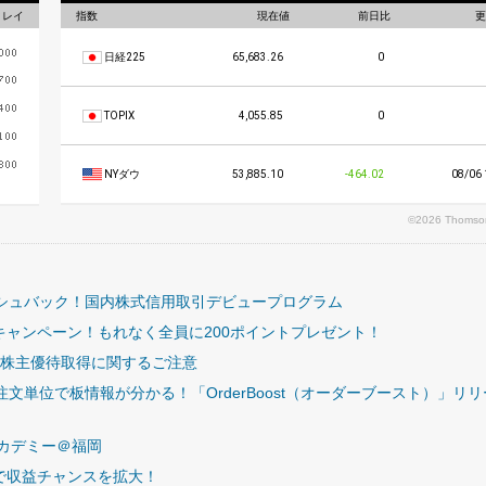
ィレイ
指数
現在値
前日比
更
日経225
65,683.26
0
TOPIX
4,055.85
0
NYダウ
53,885.10
-464.02
08/06 
©2026 Thomson
ッシュバック！国内株式信用取引デビュープログラム
ャンペーン！もれなく全員に200ポイントプレゼント！
、株主優待取得に関するご注意
注文単位で板情報が分かる！「OrderBoost（オーダーブースト）」リ
アカデミー＠福岡
で収益チャンスを拡大！