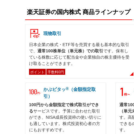
楽天証券の国内株式 商品ラインナップ
現物取引
日本企業の株式・ETF等を売買する最も基本的な取引
で、
通常100株単位（単元株）での取引
です。保有し
ている株数に応じて配当金や企業独自の株主優待を受
け取ることができます。
ポイント
手数料0円
®
かぶピタッ
（金額指定取
引）
100円から金額指定で株式取引ができ
通常1
る
サービスです。予算に合わせた取引
（単元
ができ、NISA成長投資枠の使い切りに
す。高
も適しています。株式投資初心者の方
できる
にもおすすめです。
す。