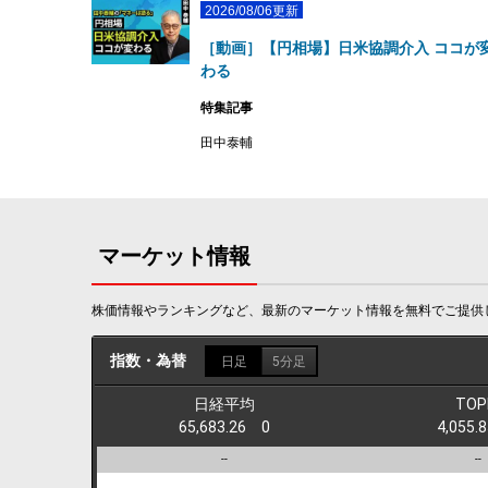
2026/08/06更新
［動画］【円相場】日米協調介入 ココが
わる
特集記事
田中泰輔
マーケット情報
株価情報やランキングなど、最新のマーケット情報を無料でご提供
指数・為替
日足
5分足
日経平均
TOP
65,683.26
0
4,055
--
--