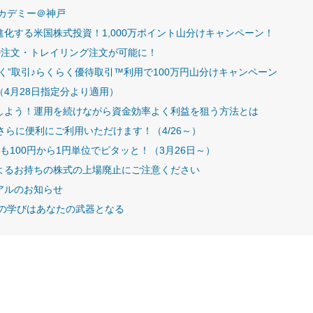
アカデミー＠神戸
化する米国株式投資！1,000万ポイント山分けキャンペーン！
IFD注文・トレイリング注文が可能に！
く”取引♪らくらく優待取引™利用で100万円山分けキャンペーン
4月28日指定分より適用）
しよう！運用を続けながら資金効率よく利益を狙う方法とは
！さらに便利にご利用いただけます！（4/26～）
資も100円から1円単位でピタッと！（3月26日～）
よるお持ちの株式の上場廃止にご注意ください
アルのお知らせ
その学びはあなたの武器となる