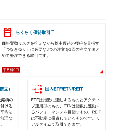
™
らくらく優待取引
価格変動リスクを抑えながら株主優待の獲得を目指す
「つなぎ売り」に必要な3つの注文を1回の注文でまと
めて発注できる取引です。
手数料0円
積立）
国内ETF/ETN/REIT
た銘柄の
ETFは指数に連動するものとアクティ
い付ける
ブ運用型のもの、ETNは指数に連動す
ト平均法
るパフォーマンスを目指すもの、REIT
、無理な
は不動産に投資しているものです。リ
す。
アルタイムで取引できます。