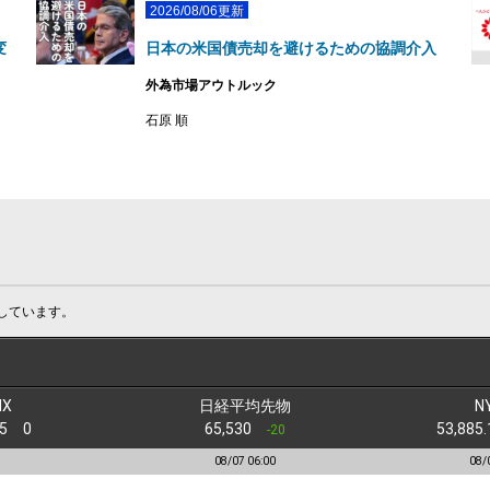
2026/08/06更新
変
日本の米国債売却を避けるための協調介入
外為市場アウトルック
石原 順
しています。
IX
日経平均先物
N
.85
0
65,530
53,88
-20
08/07 06:00
08/