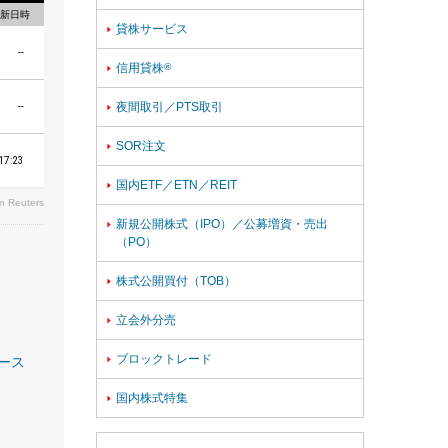
新日時
貸株サービス

--
信用貸株
®

夜間取引／PTS取引

--
SOR注文

17:23
国内ETF／ETN／REIT

 Reuters
新規公開株式（IPO）／公募増資・売出

（PO）
株式公開買付（TOB）

立会外分売

ブロックトレード

リース
国内株式特集
