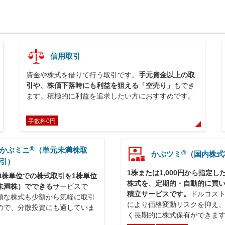
信用取引
資金や株式を借りて行う取引です。
手元資金以上の取
引や、株価下落時にも利益を狙える「空売り」
もでき
ます。積極的に利益を追求したい方におすすめです。
手数料0円
®
かぶミニ
（単元未満株取
®
かぶツミ
（国内株式
引）
1株または1,000円から指定し
00株単位での株式取引を1株単位
株式を、定期的・自動的に買
未満株）でできる
サービスで
積立サービスです。
ドルコス
額な株式も少額から気軽に取引
により価格変動リスクを抑え
ので、分散投資にも適していま
く長期的に株式保有ができま