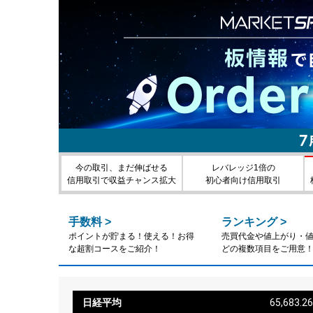
今の取引、まだ伸ばせる
レバレッジ1倍の
信用取引で収益チャンス拡大
初心者向け信用取引
手数料
>
ランキング
>
ポイントが貯まる！使える！お得
売買代金や値上がり・
な超割コースをご紹介！
どの複数項目をご用意
日経平均
65,683.