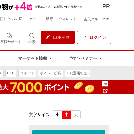
PR
報トウシル
カード
銀行
ウォレット
楽天グループ
口座開設
ログイン
お客様サポート
検索
マーケット情報
学び･セミナー
X
CFD
ロボアド
ポイント投資
IFA(運用相談)
文字サイズ
小
中
大