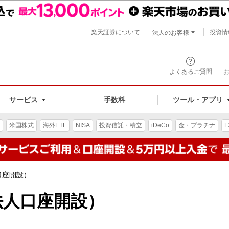
楽天証券について
投資情
法人のお客様
よくあるご質問
手数料
サービス
ツール・アプリ
米国株式
海外ETF
NISA
投資信託・積立
iDeCo
金・プラチナ
F
口座開設）
法人口座開設）