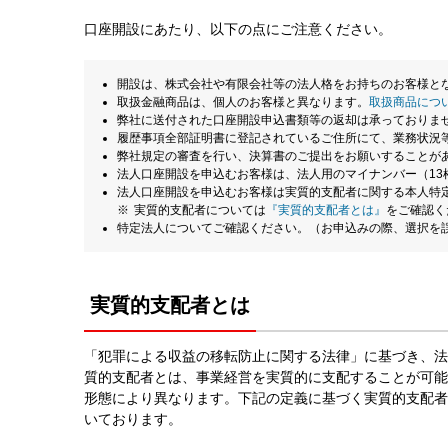
⁩口座開設にあたり、以下の点にご注意ください。
開設は、株式会社や有限会社等の法人格をお持ちのお客様と
取扱金融商品は、個人のお客様と異なります。
取扱商品につ
弊社に送付された口座開設申込書類等の返却は承っておりま
履歴事項全部証明書に登記されているご住所にて、業務状況
弊社規定の審査を行い、決算書のご提出をお願いすることが
法人口座開設を申込むお客様は、法人用のマイナンバー（13
法人口座開設を申込むお客様は実質的支配者に関する本人特
実質的支配者については
『実質的支配者とは』
をご確認く
特定法人についてご確認ください。（お申込みの際、選択を
実質的支配者とは
「犯罪による収益の移転防止に関する法律」に基づき、法
質的支配者とは、事業経営を実質的に支配することが可能
形態により異なります。下記の定義に基づく実質的支配者
いております。