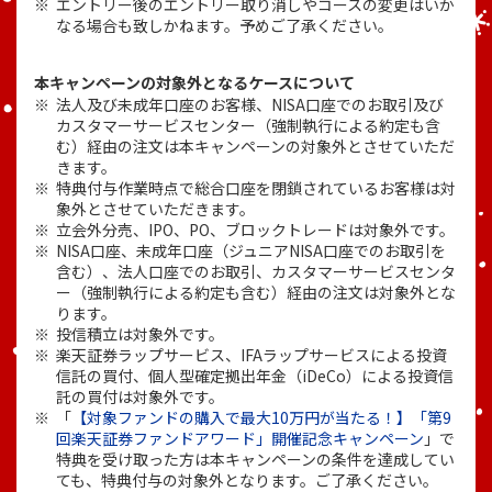
エントリー後のエントリー取り消しやコースの変更はいか
なる場合も致しかねます。予めご了承ください。
本キャンペーンの対象外となるケースについて
法人及び未成年口座のお客様、NISA口座でのお取引及び
カスタマーサービスセンター（強制執行による約定も含
む）経由の注文は本キャンペーンの対象外とさせていただ
きます。
特典付与作業時点で総合口座を閉鎖されているお客様は対
象外とさせていただきます。
立会外分売、IPO、PO、ブロックトレードは対象外です。
NISA口座、未成年口座（ジュニアNISA口座でのお取引を
含む）、法人口座でのお取引、カスタマーサービスセンタ
ー（強制執行による約定も含む）経由の注文は対象外とな
ります。
投信積立は対象外です。
楽天証券ラップサービス、IFAラップサービスによる投資
信託の買付、個人型確定拠出年金（iDeCo）による投資信
託の買付は対象外です。
「
【対象ファンドの購入で最大10万円が当たる！】「第9
回楽天証券ファンドアワード」開催記念キャンペーン
」で
特典を受け取った方は本キャンペーンの条件を達成してい
ても、特典付与の対象外となります。ご了承ください。