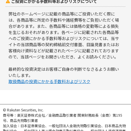
ご投資にかかる手数料等およびリスクについて

弊社のホームページに記載の商品等にご投資いただく際に
は、各商品等に所定の手数料や諸経費等をご負担いただく場
合があります。また、各商品等には価格の変動等による損失
を生じるおそれがあります。各ページに記載された各商品等
へのご投資にかかる手数料等およびリスクについては、当サ
イトの当該商品等の契約締結前交付書面、目論見書またはお
客様向け資料などが記載されたページに記載されております
ので、当該ページをお開きいただき、よくお読みください。
最終的な投資決定はお客様ご自身の判断でなさるようお願い
いたします。
取扱商品の投資にかかる手数料およびリスク
© Rakuten Securities, Inc.
商号等：楽天証券株式会社／金融商品取引業者 関東財務局長（金商）第195
号、商品先物取引業者
加入協会：日本証券業協会、一般社団法人金融先物取引業協会、日本商品先物
取引協会、一般社団法人第二種金融商品取引業協会、一般社団法人資産運用業