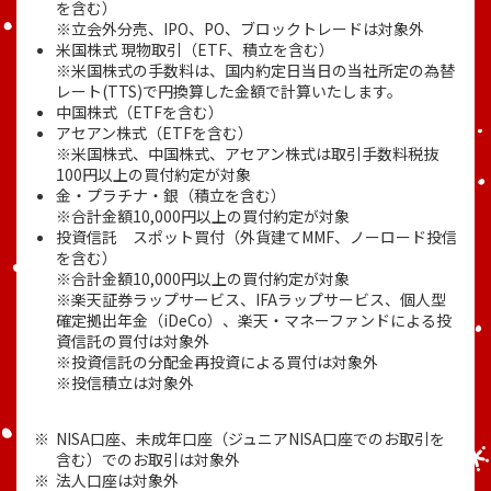
を含む）
※立会外分売、IPO、PO、ブロックトレードは対象外
米国株式 現物取引（ETF、積立を含む）
※米国株式の手数料は、国内約定日当日の当社所定の為替
レート(TTS)で円換算した金額で計算いたします。
中国株式（ETFを含む）
アセアン株式（ETFを含む）
※米国株式、中国株式、アセアン株式は取引手数料税抜
100円以上の買付約定が対象
金・プラチナ・銀（積立を含む）
※合計金額10,000円以上の買付約定が対象
投資信託 スポット買付（外貨建てMMF、ノーロード投信
を含む）
※合計金額10,000円以上の買付約定が対象
※楽天証券ラップサービス、IFAラップサービス、個人型
確定拠出年金（iDeCo）、楽天・マネーファンドによる投
資信託の買付は対象外
※投資信託の分配金再投資による買付は対象外
※投信積立は対象外
NISA口座、未成年口座（ジュニアNISA口座でのお取引を
含む）でのお取引は対象外
法人口座は対象外