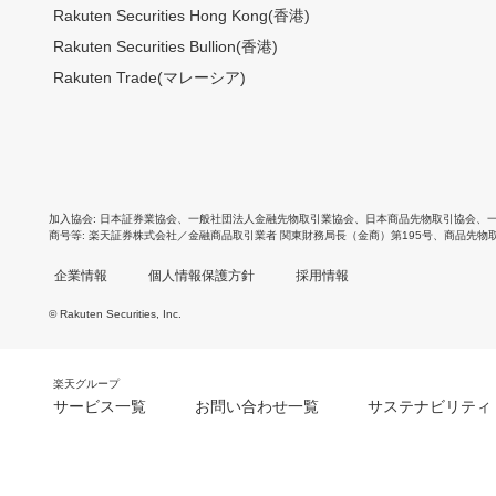
Rakuten Securities Hong Kong(香港)
Rakuten Securities Bullion(香港)
Rakuten Trade(マレーシア)
加入協会
日本証券業協会
、
一般社団法人金融先物取引業協会
、
日本商品先物取引協会
、
商号等
楽天証券株式会社／金融商品取引業者 関東財務局長（金商）第195号、商品先物
企業情報
個人情報保護方針
採用情報
© Rakuten Securities, Inc.
楽天グループ
サービス一覧
お問い合わせ一覧
サステナビリティ