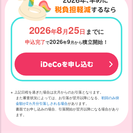
2026
8
25
年
月
日
までに
2026
9
申込完了
積立開始！
で
年
月
から
上記日程を過ぎた場合は次月からのお引落となります。
また審査状況によっては、お引落が翌月以降になる、
初回のみ掛
金額が2カ月分引落しされる場合
があります。
書面でお申し込みの場合、引落開始が翌月以降になる場合があり
ます。