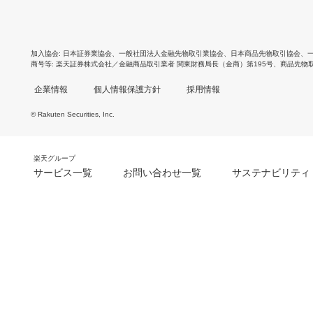
加入協会
日本証券業協会
、
一般社団法人金融先物取引業協会
、
日本商品先物取引協会
、
商号等
楽天証券株式会社／金融商品取引業者 関東財務局長（金商）第195号、商品先物
企業情報
個人情報保護方針
採用情報
© Rakuten Securities, Inc.
楽天グループ
サービス一覧
お問い合わせ一覧
サステナビリティ