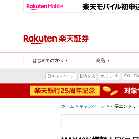
はじめての方へ
商品
®
キャンペーン
国内株式
かぶミニ
IPO・PO
ホーム
>
キャンペーン
>
＜要エントリー