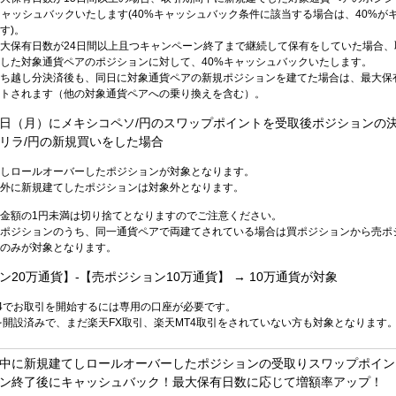
キャッシュバックいたします(40%キャッシュバック条件に該当する場合は、40%が
す)。
大保有日数が24日間以上且つキャンペーン終了まで継続して保有をしていた場合、
した対象通貨ペアのポジションに対して、40%キャッシュバックいたします。
ち越し分決済後も、同日に対象通貨ペアの新規ポジションを建てた場合は、最大保
トされます（他の対象通貨ペアへの乗り換えを含む）。
2月8日（月）にメキシコペソ/円のスワップポイントを受取後ポジションの
リラ/円の新規買いをした場合
しロールオーバーしたポジションが対象となります。
外に新規建てしたポジションは対象外となります。
金額の1円未満は切り捨てとなりますのでご注意ください。
ポジションのうち、同一通貨ペアで両建てされている場合は買ポジションから売ポ
のみが対象となります。
20万通貨】-【売ポジション10万通貨】 → 10万通貨が対象
T4でお取引を開始するには専用の口座が必要です。
を開設済みで、まだ楽天FX取引、楽天MT4取引をされていない方も対象となります
中に新規建てしロールオーバーしたポジションの受取りスワップポイン
ン終了後にキャッシュバック！最大保有日数に応じて増額率アップ！