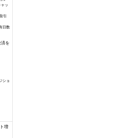
キャッ
取引
有日数
決済を
ジショ
。
ト増