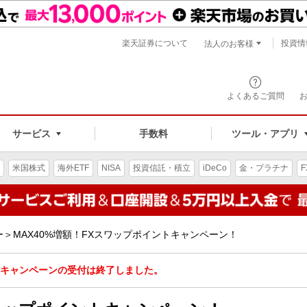
楽天証券について
投資情
法人のお客様
よくあるご質問
手数料
サービス
ツール・アプリ
米国株式
海外ETF
NISA
投資信託・積立
iDeCo
金・プラチナ
F
＞MAX40%増額！FXスワップポイントキャンペーン！
キャンペーンの受付は終了しました。