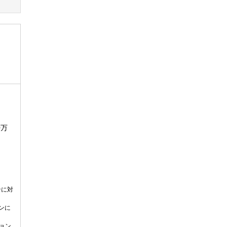
0万
ンに対
ンに
ョン