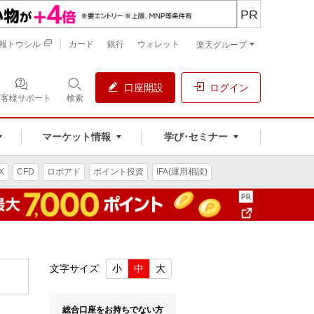
PR
報トウシル
カード
銀行
ウォレット
楽天グループ
口座開設
ログイン
お客様サポート
検索
マーケット情報
学び･セミナー
X
CFD
ロボアド
ポイント投資
IFA(運用相談)
文字サイズ
小
中
大
総合口座をお持ちでない方