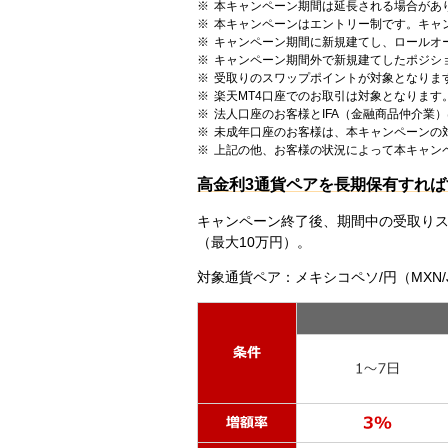
本キャンペーン期間は延長される場合があ
本キャンペーンはエントリー制です。キャ
キャンペーン期間に新規建てし、ロールオ
キャンペーン期間外で新規建てしたポジシ
受取りのスワップポイントが対象となりま
楽天MT4口座でのお取引は対象となります
法人口座のお客様とIFA（金融商品仲介業
未成年口座のお客様は、本キャンペーンの
上記の他、お客様の状況によって本キャン
高金利3通貨ペアを長期保有すれば
キャンペーン終了後、期間中の受取り
（最大10万円）。
対象通貨ペア：メキシコペソ/円（MXN/JP