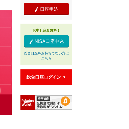
口座申込

お申し込み無料！
NISA口座申込

総合口座をお持ちでない方は
こちら
総合口座ログイン
