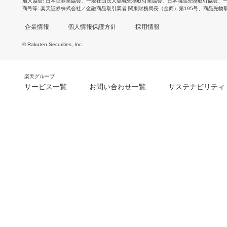
加入協会
日本証券業協会
、
一般社団法人金融先物取引業協会
、
日本商品先物取引協会
、
商号等
楽天証券株式会社／金融商品取引業者 関東財務局長（金商）第195号、商品先物
企業情報
個人情報保護方針
採用情報
© Rakuten Securities, Inc.
楽天グループ
サービス一覧
お問い合わせ一覧
サステナビリティ