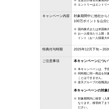
受渡日が移管対象期間
エントリーはエントリ
キャンペーン内容
対象期間中に他社から
100万ポイントを山
国内株式または米国株
お一人様当たり上限：国
イント（お一人様最大4
特典付与時期
2025年12月下旬～2
ご注意事項
本キャンペーンについ
本キャンペーンは、予
同時期に同一商品を対
ことはできません。
楽天グループの役職員
本キャンペーンの対象
対象期間内に移管（入
なります。移管終了ま
ださい。