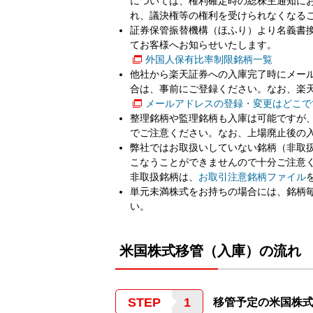
については、権利確定時の総株主通知に
れ、議決権等の権利を受けられなくなる
証券保管振替機構（ほふり）より名義書
てお客様へお知らせいたします。
外国人保有比率制限銘柄一覧
他社から楽天証券への入庫完了時にメー
合は、事前にご登録ください。なお、楽
メールアドレスの登録・変更はどこで
整理銘柄や監理銘柄も入庫は可能ですが
でご注意ください。なお、上場廃止後の
弊社ではお取扱いしていない銘柄（非取
こなうことができませんので十分ご注意
非取扱銘柄は、
お取引注意銘柄ファイル
単元未満株式をお持ちの場合には、銘柄
い。
米国株式移管（入庫）の流れ
STEP
移管予定の米国株