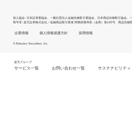
加入協会
日本証券業協会
、
一般社団法人金融先物取引業協会
、
日本商品先物取引協会
、
商号等
楽天証券株式会社／金融商品取引業者 関東財務局長（金商）第195号、商品先物
企業情報
個人情報保護方針
採用情報
© Rakuten Securities, Inc.
楽天グループ
サービス一覧
お問い合わせ一覧
サステナビリティ