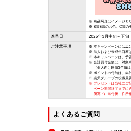
商品写真はイメージと
B賞E賞のお色、C賞の
進呈日
2025年3月中旬～下
ご注意事項
本キャンペーンにはエ
法人および未成年口座
本キャンペーンは、予
合計買付金額は、対象
（個人向け国債3年債
ポイントの付与は、集
楽天グループの役職員
プレゼントは当社にご
ペーン期間終了までに
所宛てに送付後、住所
よくあるご質問