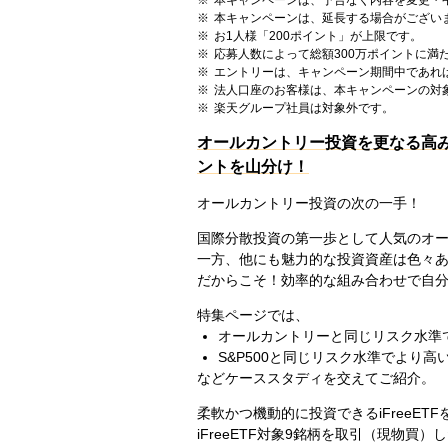
本キャンペーンは、延長する場合がござい
お1人様「200ポイント」が上限です。
応募人数によって総額300万ポイントに満
エントリーは、キャンペーン期間中であれ
法人口座のお客様は、本キャンペーンの対
楽天グループ社員は対象外です。
オールカントリー投資を更なる高みへ
ントを山分け！
オールカントリー投資の次の一手！
国際分散投資の第一歩として人気のオ
一方、他にも魅力的な投資資産は色々
だからこそ！効率的な組み合わせで自
特集ページでは、
オールカントリーと同じリスク水準
S&P500と同じリスク水準でより
などケーススタディを交えてご紹介。
柔軟かつ機動的に投資できるiFreeE
iFreeETF対象9銘柄を取引（現物買