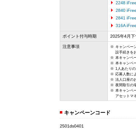
2248 iF
2840 iF
2841 iF
316A iFr
ポイント付与時期
2025年4月
注意事項
キャンペー
設手続きを
本キャンペ
本キャンペ
1人あたりの
応募人数に
法人口座の
夜間取引の場
本キャンペ
アセットマ
キャンペーンコード
2501ds0401