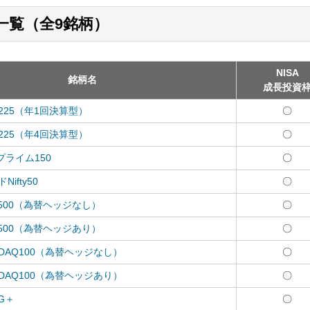
一覧（全9銘柄）
NISA
銘柄名
成長投資
日経225（年1回決算型）
〇
日経225（年4回決算型）
〇
PXプライム150
〇
Nifty50
〇
S&P500（為替ヘッジなし）
〇
S&P500（為替ヘッジあり）
〇
NASDAQ100（為替ヘッジなし）
〇
NASDAQ100（為替ヘッジあり）
〇
NG＋
〇