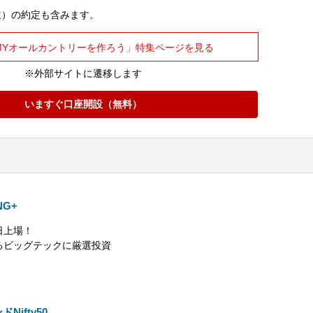
立）の約定も含みます。
MYオールカントリーを作ろう」特集ページを見る
※外部サイトに遷移します
いますぐ口座開設（無料）
NG+
0日上場！
るビッグテックに厳選投資
ンドNifty50