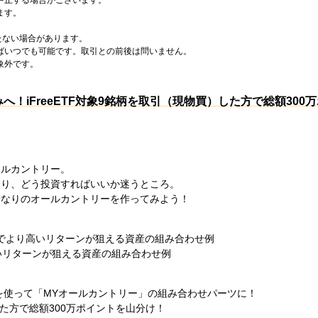
ます。
たない場合があります。
ばいつでも可能です。取引との前後は問いません。
象外です。
！iFreeETF対象9銘柄を取引（現物買）した方で総額300
ールカントリー。
あり、どう投資すればいいか迷うところ。
分なりのオールカントリーを作ってみよう！
でより高いリターンが狙える資産の組み合わせ例
高いリターンが狙える資産の組み合わせ例
TFを使って「MYオールカントリー」の組み合わせパーツに！
）した方で総額300万ポイントを山分け！