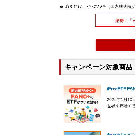
取引には、かぶツミ
®
（国内株式積
納得！「
キャンペーン対象商品
iFreeETF FA
2025年1月1
世界を席巻す
iFreeETF イ