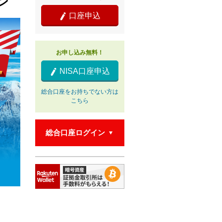
ン
口座申込

お申し込み無料！
NISA口座申込

総合口座をお持ちでない方は
こちら
総合口座ログイン
