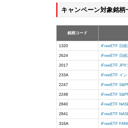
キャンペーン対象銘柄
銘柄コード
1320
iFreeETF 
2624
iFreeETF 
2017
iFreeETF J
233A
iFreeETF インド
2247
iFreeETF 
2248
iFreeETF 
2840
iFreeETF 
2841
iFreeETF 
316A
iFreeETF FA