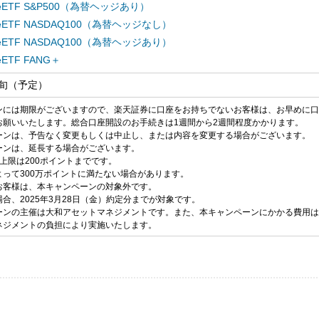
reeETF S&P500（為替ヘッジあり）
reeETF NASDAQ100（為替ヘッジなし）
reeETF NASDAQ100（為替ヘッジあり）
eeETF FANG＋
下旬（予定）
ンには期限がございますので、楽天証券に口座をお持ちでないお客様は、お早めに口
お願いいたします。総合口座開設のお手続きは1週間から2週間程度かかります。
ーンは、予告なく変更もしくは中止し、または内容を変更する場合がございます。
ーンは、延長する場合がございます。
上限は200ポイントまでです。
よって300万ポイントに満たない場合があります。
お客様は、本キャンペーンの対象外です。
合、2025年3月28日（金）約定分までが対象です。
ーンの主催は大和アセットマネジメントです。また、本キャンペーンにかかる費用は
ネジメントの負担により実施いたします。