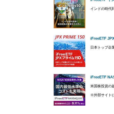
インドの時代
iFreeETF 
日本トップ企
iFreeETF N
米国株投資の
※外部サイト