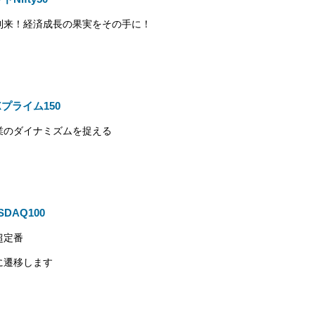
到来！経済成長の果実をその手に！
JPXプライム150
業のダイナミズムを捉える
ASDAQ100
超定番
に遷移します