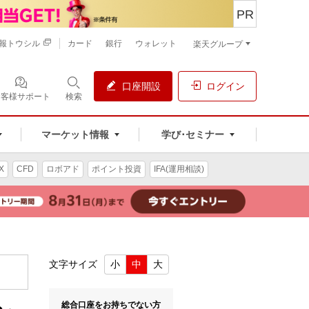
PR
報トウシル
カード
銀行
ウォレット
楽天グループ
口座開設
ログイン
お客様サポート
検索
マーケット情報
学び･セミナー
X
CFD
ロボアド
ポイント投資
IFA(運用相談)
文字サイズ
小
中
大
総合口座をお持ちでない方