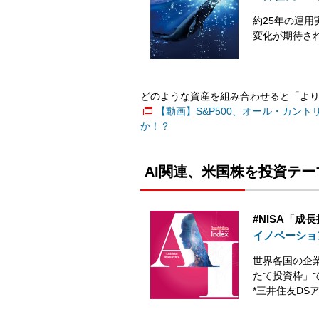
約25年の運
変化が期待さ
どのような資産を組み合わせると「よ
【動画】S&P500、オール・カン
か！？
AI関連、米国株を投資テ
#NISA「
イノベーショ
世界各国の企業
たて投資枠」
*三井住友DS