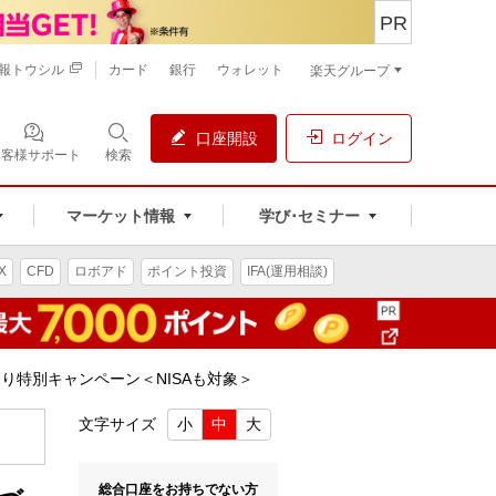
PR
報トウシル
カード
銀行
ウォレット
楽天グループ
口座開設
ログイン
お客様サポート
検索
マーケット情報
学び･セミナー
X
CFD
ロボアド
ポイント投資
IFA(運用相談)
り特別キャンペーン＜NISAも対象＞
文字サイズ
小
中
大
総合口座をお持ちでない方