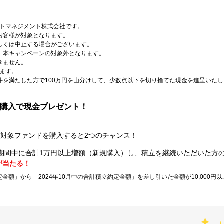
ットマネジメント株式会社です。
お客様が対象となります。
しくは中止する場合がございます。
、本キャンペーンの対象外となります。
きません。
ります。
件を満たした方で100万円を山分けして、少数点以下を切り捨てた現金を進呈いたし
の購入で現金プレゼント！
対象ファンドを購入すると2つのチャンス！
期間中に合計1万円以上増額（新規購入）し、積立を継続いただいた方
円が当たる！
定金額」から「2024年10月中の合計積立約定金額」を差し引いた金額が10,000円