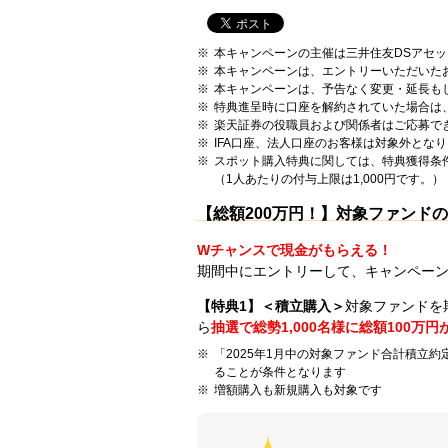
本キャンペーンの主催は三井住友DSアセ
本キャンペーンは、エントリーいただいた
本キャンペーンは、予告なく変更・延長も
特典進呈時に口座を解約されていた場合は
楽天証券の役職員および関係者はご応募で
IFA口座、法人口座のお客様は対象外とな
スポット購入特典に関しては、特典獲得条
（1人あたりの付与上限は1,000円です。）
【総額200万円！】対象ファンド
Wチャンスで現金がもらえる！
期間中にエントリーして、キャンペーン
【特典1】＜積立購入＞
対象ファンドを
ら
抽選で総勢1,000名様に総額100万
「2025年1月中の対象ファンド合計積立約
ることが条件となります
増額購入も新規購入も対象です