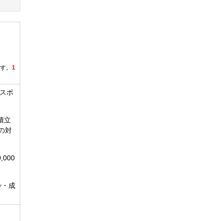
ます。
1
スポ
積立
の対
000
枠・成