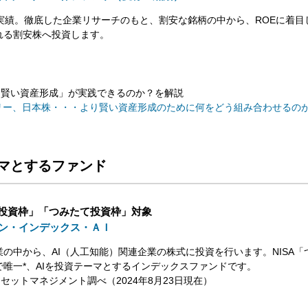
用実績。徹底した企業リサーチのもと、割安な銘柄の中から、ROEに着目
れる割安株へ投資します。
り賢い資産形成」が実践できるのか？を解説
トリー、日本株・・・より賢い資産形成のために何をどう組み合わせるの
ーマとするファンド
成長投資枠」「つみたて投資枠」対象
ン・インデックス・ＡＩ
の中から、AI（人工知能）関連企業の株式に投資を行います。NISA「
で唯一*、AIを投資テーマとするインデックスファンドです。
アセットマネジメント調べ（2024年8月23日現在）