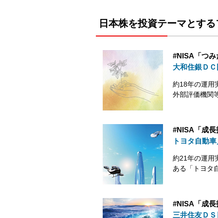
日本株を投資テーマとする
#NISA「
大和住銀ＤＣ
約18年の運用
外部評価機関
#NISA「成
トヨタ自動車
約21年の運
ある「トヨタ
#NISA「成
三井住友ＤＳ