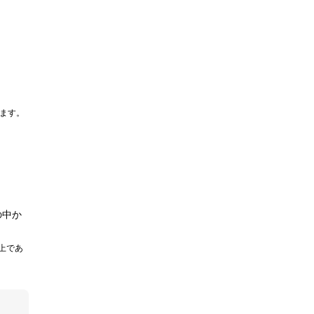
ます。
の中か
以上であ