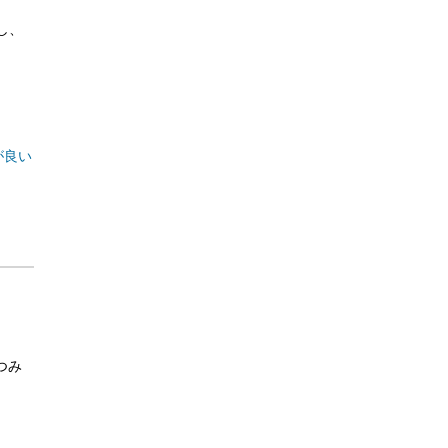
し、
が良い
つみ