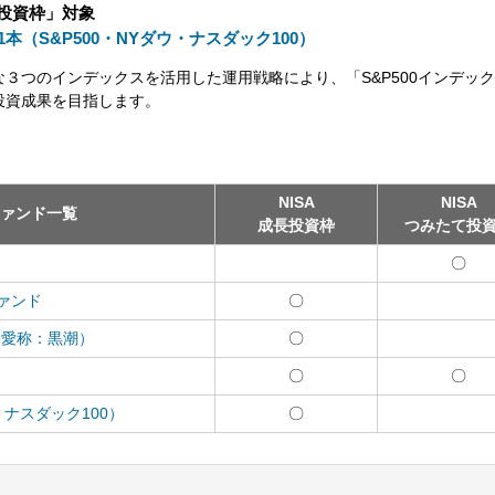
長投資枠」対象
本（S&P500・NYダウ・ナスダック100）
３つのインデックスを活用した運用戦略により、「S&P500インデック
投資成果を目指します。
NISA
NISA
ァンド一覧
成長投資枠
つみたて投
〇
ァンド
〇
（愛称：黒潮）
〇
〇
〇
・ナスダック100）
〇