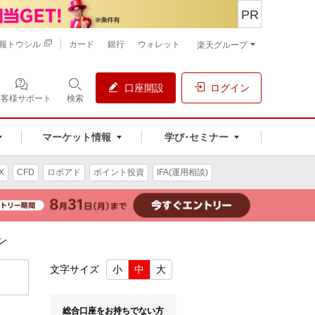
PR
報トウシル
カード
銀行
ウォレット
楽天グループ
口座開設
ログイン
お客様サポート
検索
マーケット情報
学び･セミナー
X
CFD
ロボアド
ポイント投資
IFA(運用相談)
ン
文字サイズ
小
中
大
総合口座をお持ちでない方