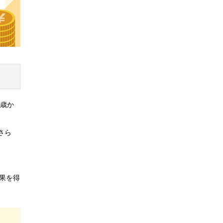
0歳か
さら
効果を得