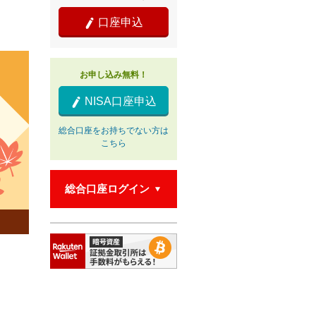
口座申込

お申し込み無料！
NISA口座申込

総合口座をお持ちでない方は
こちら
総合口座ログイン
