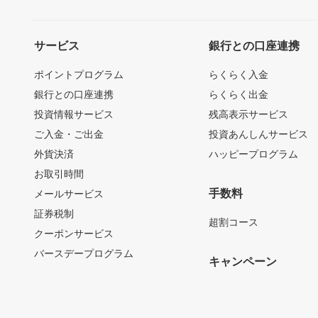
サービス
銀行との口座連携
ポイントプログラム
らくらく入金
銀行との口座連携
らくらく出金
投資情報サービス
残高表示サービス
ご入金・ご出金
投資あんしんサービス
外貨決済
ハッピープログラム
お取引時間
手数料
メールサービス
証券税制
超割コース
クーポンサービス
バースデープログラム
キャンペーン