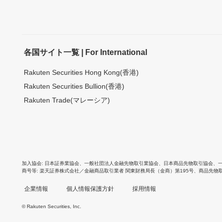
各国サイト一覧 | For International
Rakuten Securities Hong Kong(香港)
Rakuten Securities Bullion(香港)
Rakuten Trade(マレーシア)
加入協会
日本証券業協会
、
一般社団法人金融先物取引業協会
、
日本商品先物取引協会
、
商号等
楽天証券株式会社／金融商品取引業者 関東財務局長（金商）第195号、商品先物
企業情報
個人情報保護方針
採用情報
© Rakuten Securities, Inc.