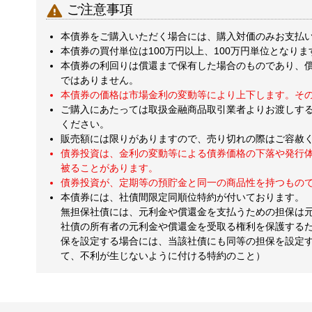

ご注意事項
本債券をご購入いただく場合には、購入対価のみお支払
本債券の買付単位は100万円以上、100万円単位となりま
本債券の利回りは償還まで保有した場合のものであり、
ではありません。
本債券の価格は市場金利の変動等により上下します。そ
ご購入にあたっては取扱金融商品取引業者よりお渡しす
ください。
販売額には限りがありますので、売り切れの際はご容赦
債券投資は、金利の変動等による債券価格の下落や発行
被ることがあります。
債券投資が、定期等の預貯金と同一の商品性を持つもの
本債券には、社債間限定同順位特約が付いております。
無担保社債には、元利金や償還金を支払うための担保は
社債の所有者の元利金や償還金を受取る権利を保護する
保を設定する場合には、当該社債にも同等の担保を設定
て、不利が生じないように付ける特約のこと）