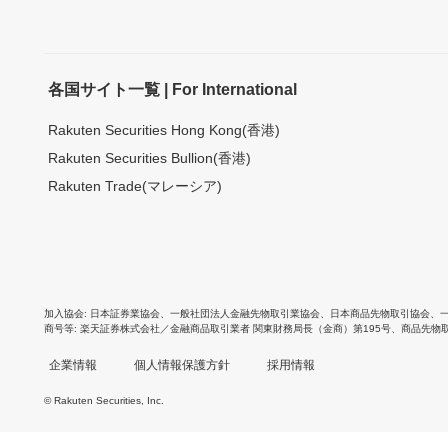
各国サイト一覧 | For International
Rakuten Securities Hong Kong(香港)
Rakuten Securities Bullion(香港)
Rakuten Trade(マレーシア)
加入協会
日本証券業協会
、
一般社団法人金融先物取引業協会
、
日本商品先物取引協会
、
商号等
楽天証券株式会社／金融商品取引業者 関東財務局長（金商）第195号、商品先物
企業情報
個人情報保護方針
採用情報
© Rakuten Securities, Inc.