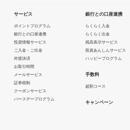
サービス
銀行との口座連携
ポイントプログラム
らくらく入金
銀行との口座連携
らくらく出金
投資情報サービス
残高表示サービス
ご入金・ご出金
投資あんしんサービス
外貨決済
ハッピープログラム
お取引時間
手数料
メールサービス
証券税制
超割コース
クーポンサービス
バースデープログラム
キャンペーン