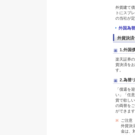
外貨建て債
トにスプレ
の当社が定
外国為
外貨決済
1.外
楽天証券の
貨決済をお
す。
2.為
「償還を迎
い」「任意
貨で欲しい
の両替をご
ができます
※
ご注意
外貨決
金は、