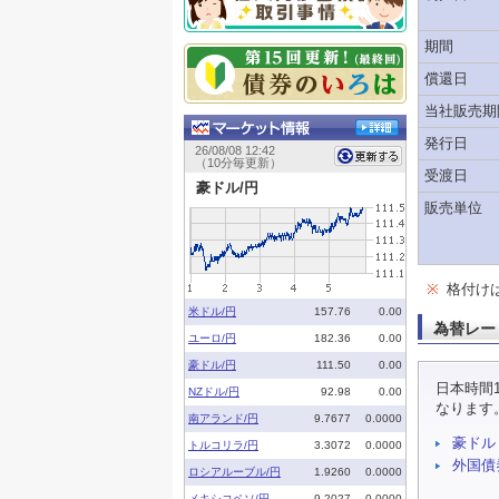
期間
償還日
当社販売期
発行日
受渡日
販売単位
※
格付け
為替レー
日本時間
なります
豪ドル
外国債