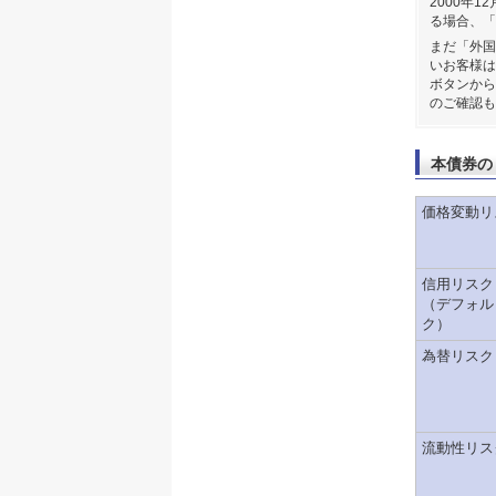
2000年
る場合、「
まだ「外国
いお客様は
ボタンから
のご確認も
本債券の
価格変動リ
信用リスク
（デフォル
ク）
為替リスク
流動性リス