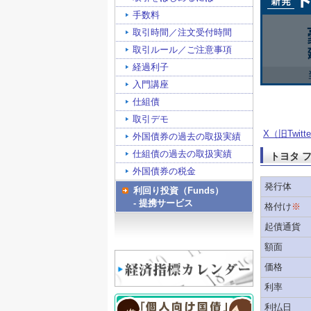
手数料
取引時間／注文受付時間
取引ルール／ご注意事項
経過利子
入門講座
仕組債
取引デモ
X（旧Twitt
外国債券の過去の取扱実績
仕組債の過去の取扱実績
トヨタ 
外国債券の税金
発行体
利回り投資（Funds）
- 提携サービス
格付け
※
起債通貨
額面
価格
利率
利払日