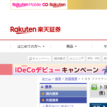
はじめての方へ
商品
®
キャンペーン
国内株式
かぶミニ
IPO・PO
米
ホーム
>
債券
>
外国債券
> トヨタ ファイナ
トヨ
債券
債
国内債券
外国債券
取引をはじめるには