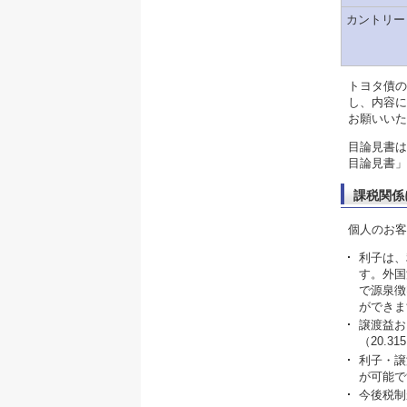
カントリー
トヨタ債の
し、内容に
お願いいた
目論見書は
目論見書」
課税関係
個人のお客
利子は、
す。外国
で源泉徴
ができま
譲渡益お
（20.
利子・譲
が可能で
今後税制