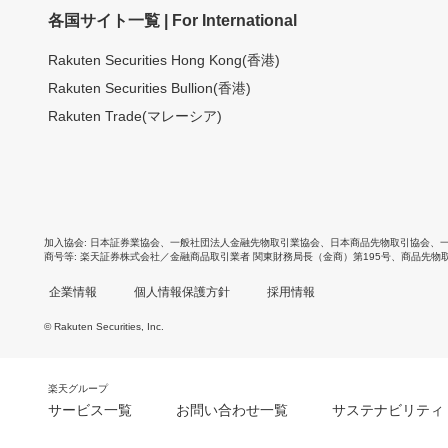
各国サイト一覧 | For International
Rakuten Securities Hong Kong(香港)
Rakuten Securities Bullion(香港)
Rakuten Trade(マレーシア)
加入協会
日本証券業協会
、
一般社団法人金融先物取引業協会
、
日本商品先物取引協会
、
商号等
楽天証券株式会社／金融商品取引業者 関東財務局長（金商）第195号、商品先物
企業情報
個人情報保護方針
採用情報
© Rakuten Securities, Inc.
楽天グループ
サービス一覧
お問い合わせ一覧
サステナビリティ