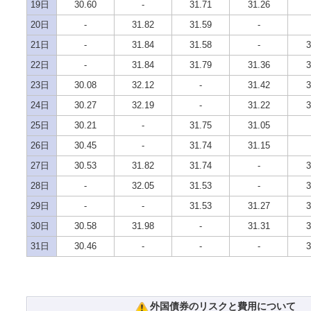
19日
30.60
-
31.71
31.26
20日
-
31.82
31.59
-
21日
-
31.84
31.58
-
3
22日
-
31.84
31.79
31.36
3
23日
30.08
32.12
-
31.42
3
24日
30.27
32.19
-
31.22
3
25日
30.21
-
31.75
31.05
26日
30.45
-
31.74
31.15
27日
30.53
31.82
31.74
-
3
28日
-
32.05
31.53
-
3
29日
-
-
31.53
31.27
3
30日
30.58
31.98
-
31.31
3
31日
30.46
-
-
-
3
外国債券のリスクと費用について