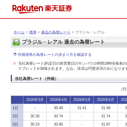
ホーム
>
債券
>
過去の為替レート
> ブラジル・レアル
ブラジル・レアル 過去の為替レート
外国債券の為替レートの決まり方を確認する
※
当社為替レート(約定日の前営業日のサンパウロ時間18時頃発表のP
スプレッドが加味されます。なお、決済は円貨決済のみになりま
当社為替レート（仲値）
（円
2026年3月
2026年4月
2026年5月
2026年6月
20
1日
-
30.48
31.41
31.49
3
2日
30.30
30.74
-
31.74
3
3日
30.33
30.85
-
31.87
3