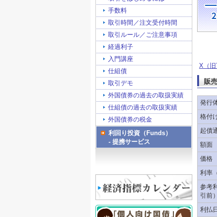
手数料
取引時間／注文受付時間
取引ルール／ご注意事項
経過利子
入門講座
X（旧T
仕組債
販
取引デモ
外国債券の過去の取扱実績
発行
仕組債の過去の取扱実績
格付
外国債券の税金
起債
利回り投資（Funds）
- 提携サービス
額面
価格
利率
参考
引前
利払