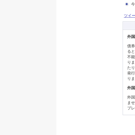
今
ツイ
外国
債券
ると
不能
りま
たり
発行
りま
外国
外国
ませ
プレ