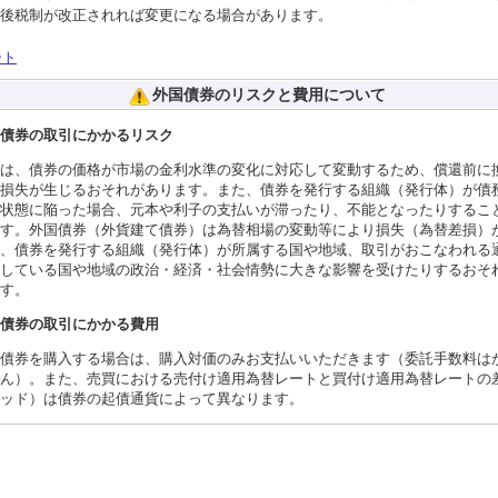
後税制が改正されれば変更になる場合があります。
ート
外国債券のリスクと費用について
債券の取引にかかるリスク
は、債券の価格が市場の金利水準の変化に対応して変動するため、償還前に
損失が生じるおそれがあります。また、債券を発行する組織（発行体）が債
状態に陥った場合、元本や利子の支払いが滞ったり、不能となったりするこ
す。外国債券（外貨建て債券）は為替相場の変動等により損失（為替差損）
、債券を発行する組織（発行体）が所属する国や地域、取引がおこなわれる
している国や地域の政治・経済・社会情勢に大きな影響を受けたりするおそ
す。
債券の取引にかかる費用
債券を購入する場合は、購入対価のみお支払いいただきます（委託手数料は
ん）。また、売買における売付け適用為替レートと買付け適用為替レートの
ッド）は債券の起債通貨によって異なります。
このペ