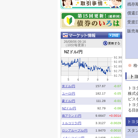
残存
償還
受渡
販売
※
格
ト
トヨ
株式
ビス
トヨ
る目
トヨ
スタ