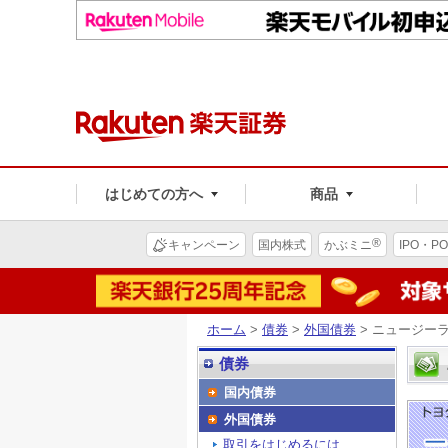
はじめての方へ
商品
®
キャンペーン
国内株式
かぶミニ
IPO・PO
ホーム
>
債券
>
外国債券
> ニュージー
債券
国内債券
外国債券
取引をはじめるには