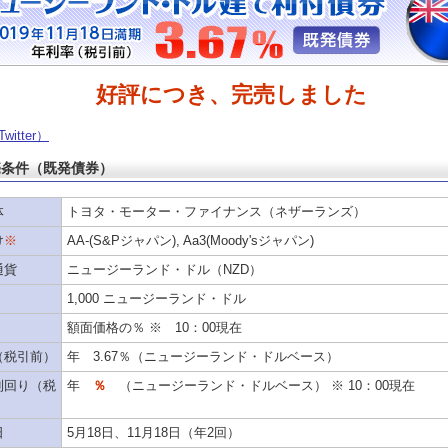
好評につき、完売しました
witter）
売条件（既発債券）
体
トヨタ・モーター・ファイナンス（ネザーランズ）
け
※
AA-(S&Pジャパン), Aa3(Moody'sジャパン)
通貨
ニュージーランド・ドル（NZD）
1,000 ニュージーランド・ドル
額面価格の
％ ※
10：00現在
（税引前）
年 3.67％（ニュージーランド・ドルベース）
利回り（税
年
％
（ニュージーランド・ドルベース） ※
10：00現在
）
日
5月18日、11月18日（年2回）