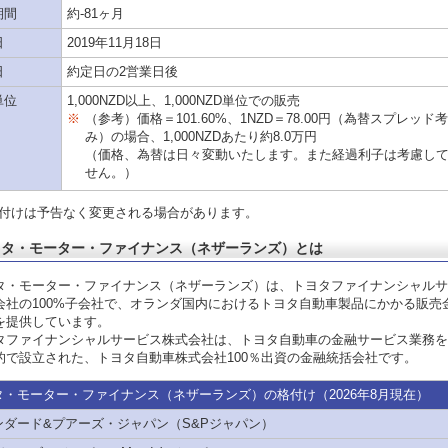
期間
約-81ヶ月
日
2019年11月18日
日
約定日の2営業日後
単位
1,000NZD以上、1,000NZD単位での販売
※
（参考）価格＝101.60%、1NZD＝78.00円（為替スプレッド
み）の場合、1,000NZDあたり約8.0万円
（価格、為替は日々変動いたします。また経過利子は考慮し
せん。）
付けは予告なく変更される場合があります。
ヨタ・モーター・ファイナンス（ネザーランズ）とは
タ・モーター・ファイナンス（ネザーランズ）は、トヨタファイナンシャルサ
会社の100%子会社で、オランダ国内におけるトヨタ自動車製品にかかる販売
を提供しています。
タファイナンシャルサービス株式会社は、トヨタ自動車の金融サービス業務を
的で設立された、トヨタ自動車株式会社100％出資の金融統括会社です。
タ・モーター・ファイナンス（ネザーランズ）の格付け
（2026年
8月現在）
ンダード&プアーズ・ジャパン（S&Pジャパン）