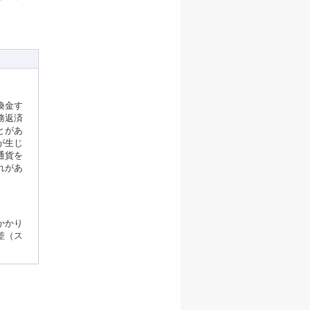
換金す
務返済
とがあ
が生じ
通貨を
れがあ
かかり
差（ス
ージの先頭へ