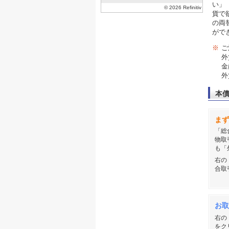
い」
貨で
の両
がで
※
ご
外
金
外
本
まず
「総
物取
も「
右の
合取
お取
右の
をク