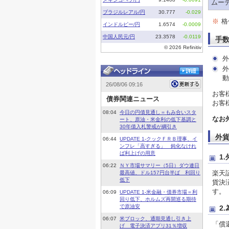
ムーデ
※
格
手
外
外
動
お客
お客
なお
外
1
楽天
貨決
す。
2
「償