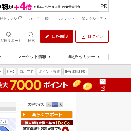
PR
報トウシル
カード
銀行
ウォレット
楽天グループ
口座開設
ログイン
お客様サポート
検索
マーケット情報
学び･セミナー
X
CFD
ロボアド
ポイント投資
IFA(運用相談)