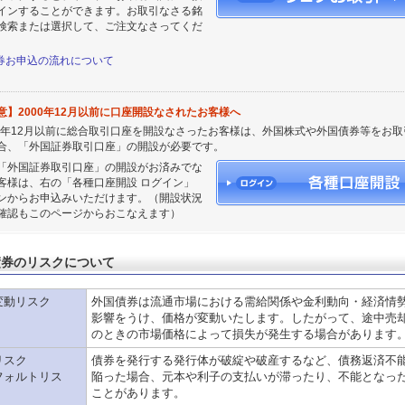
インすることができます。お取引なさる銘
検索または選択して、ご注文なさってくだ
。
券お申込の流れについて
意】2000年12月以前に口座開設なされたお客様へ
00年12月以前に総合取引口座を開設なさったお客様は、外国株式や外国債券等をお取
合、「外国証券取引口座」の開設が必要です。
「外国証券取引口座」の開設がお済みでな
客様は、右の「各種口座開設 ログイン」
ンからお申込みいただけます。（開設状況
確認もこのページからおこなえます）
債券のリスクについて
変動リスク
外国債券は流通市場における需給関係や金利動向・経済情
影響をうけ、価格が変動いたします。したがって、途中売
のときの市場価格によって損失が発生する場合があります
リスク
債券を発行する発行体が破綻や破産するなど、債務返済不
フォルトリス
陥った場合、元本や利子の支払いが滞ったり、不能となっ
ことがあります。