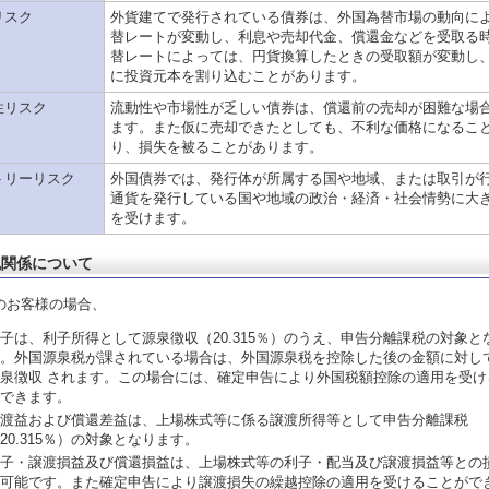
リスク
外貨建てで発行されている債券は、外国為替市場の動向に
替レートが変動し、利息や売却代金、償還金などを受取る
替レートによっては、円貨換算したときの受取額が変動し
に投資元本を割り込むことがあります。
性リスク
流動性や市場性が乏しい債券は、償還前の売却が困難な場
ます。また仮に売却できたとしても、不利な価格になるこ
り、損失を被ることがあります。
トリーリスク
外国債券では、発行体が所属する国や地域、または取引が
通貨を発行している国や地域の政治・経済・社会情勢に大
を受けます。
税関係について
のお客様の場合、
子は、利子所得として源泉徴収（20.315％）のうえ、申告分離課税の対象と
。外国源泉税が課されている場合は、外国源泉税を控除した後の金額に対し
泉徴収 されます。この場合には、確定申告により外国税額控除の適用を受け
できます。
渡益および償還差益は、上場株式等に係る譲渡所得等として申告分離課税
20.315％）の対象となります。
子・譲渡損益及び償還損益は、上場株式等の利子・配当及び譲渡損益等との
可能です。また確定申告により譲渡損失の繰越控除の適用を受けることがで