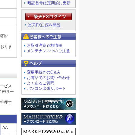
暗証番号は定期的に更新
楽天FX口座を開設
考慮済
お客様へのご注意
お取引注意銘柄情報
ておりま
メンテナンス中のご注意
よくあるご質問
変更手続きのQ＆A
お電話でのお問い合わせ
よくあるご質問
ービス
パソコン出張サポート
金融サー
管理す
AA-