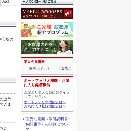
Aa3
替市場の
楽天会員情報
楽天ポイント
ポートフォリオ機能・お気
に入り銘柄機能
上記より楽天会員にログイン
してください。
たは外
ポートフォリオ機能とは？
できま
お気に入り登録機能とは？
重要な書面（取引説明書･
約諾書等）の閲覧につい
ちた
て