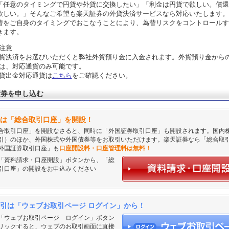
「任意のタイミングで円貨や外貨に交換したい」「利金は円貨で欲しい。償還
欲しい。」そんなご希望も楽天証券の外貨決済サービスなら対応いたします。
替をご自身のタイミングでおこなうことにより、為替リスクをコントロールす
きます。
注意
貨決済をお選びいただくと弊社外貨預り金に入金されます。外貨預り金から
は、対応通貨のみ可能です。
貨出金対応通貨は
こちら
をご確認ください。
債券を申し込む
は「総合取引口座」を開設！
合取引口座」を開設なさると、同時に「外国証券取引口座」も開設されます。国内
引）のほか、外国株式や外国債券等をお取引いただけます。楽天証券なら「総合取
外国証券取引口座」も
口座開設料・口座管理料は無料！
「資料請求・口座開設」ボタンから、「総
引口座」の開設をお申込みください
引は「ウェブお取引ページ ログイン」から！
「ウェブお取引ページ ログイン」ボタン
リックすると、ウェブのお取引画面に直接