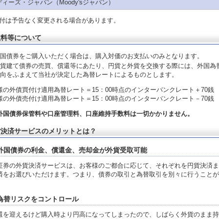
ィーズ・ジャパン（Moody'sジャパン）
付は予告なく変更される場合があります。
数料等について
国債券をご購入いただく場合は、購入対価のお支払いのみとなります。
貨建て債券の売買、償還等にあたり、円貨と外貨を交換する際には、外国為
向をふまえて当社が決定した為替レートによるものとします。
様の外債買付け適用為替レート＝15：00時点のインターバンクレート＋70銭
様の外債売付け適用為替レート＝15：00時点のインターバンクレート－70銭
外国債券保管料や口座管理料、口座維持手数料は一切かかりません。
貨決済サービスのメリットとは？
.外国債券の利金、償還金、売却金が外貨受取可能
証券の外貨決済サービスは、お客様のご都合に応じて、それぞれを円貨決済ま
済をお選びいただけます。つまり、債券の取引と為替取引を別々に行うことが
.為替リスクをコントロール
還を迎えるけど購入時より円高になってしまったので、しばらく外貨のまま持