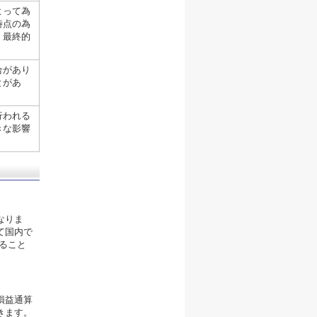
よって為
時点の為
、最終的
合があり
とがあ
行われる
きな影響
なりま
て国内で
ること
損益通算
きます。