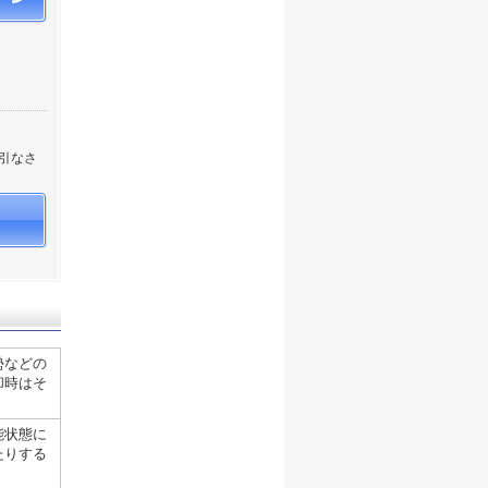
引なさ
勢などの
却時はそ
。
能状態に
たりする