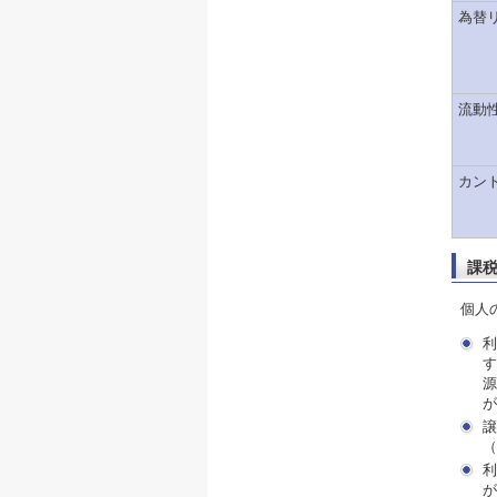
為替
流動
カン
課
個人
利
す
源
が
譲
（
利
が