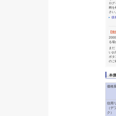
ログ
柄を
さい
債
【注
20
る場
まだ
いお
ボタ
のご
本
価格
信用
（デ
ク）