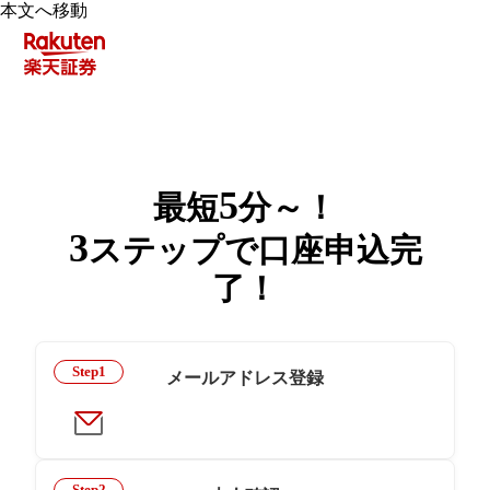
本文へ移動
5
最短
分～！
3
ステップで口座申込完
了！
Step1
メールアドレス登録
Step2