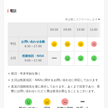
電話
表は横にスクロールします
08:30
09:00
10:00
11:00
12:
お問い合わせ全般
平日
8:30～17:00
投資信託・NISA
土日
9:00～17:00
祝日・年末年始を除く
土日は投資信託・NISAに関するお問い合わせに対応しております
直近の混雑状況を基に表示しております。あくまで目安であり、実
際にお問い合わせいただく際は状況が異なることもございます。