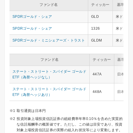
ファンド名
ティッカー
基準通貨
SPDRゴールド・シェア
GLD
米ドル
SPDRゴールド・シェア
1326
米ドル
※1
SPDRゴールド・ミニシェアーズ・トラスト
GLDM
米ドル
ファンド名
ティッカー
基準通貨
ステート・ストリート・スパイダー ゴールド
447A
日本円
ETF（為替ヘッジなし）
ステート・ストリート・スパイダー ゴールド
448A
日本円
ETF（為替ヘッジあり）
取引通貨は日本円
投資対象上場投資信託証券の総経費率年率0.10％を含めた実質的
な信託報酬率の概算値です。ただし、この値は目安であり、投資
対象上場投資信託証券の実際の組入れ状況等により変動します。