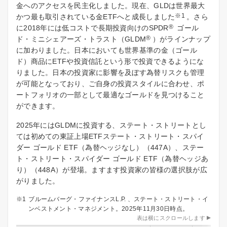
金へのアクセスを民主化しました。現在、GLDは世界最大
※1
かつ最も取引されている金ETFへと成長しました
。さら
®
に2018年には低コストで長期投資向けのSPDR
ゴール
®
ド・ミニシェアーズ・トラスト（GLDM
）がラインナップ
に加わりました。日本においても世界基準の金（ゴール
ド）商品にETFや投資信託という形で投資できるようにな
りました。日本の投資家に影響を及ぼす為替リスクも管理
が可能となっており、ご自身の投資スタイルに合わせ、ポ
ートフォリオの一部として最適なゴールドを見つけること
ができます。
2025年にはGLDMに投資する、ステート・ストリートとし
ては初めての東証上場ETFステート・ストリート・スパイ
ダー ゴールド ETF（為替ヘッジなし）（447A）、ステー
ト・ストリート・スパイダー ゴールド ETF（為替ヘッジあ
り）（448A）が登場。ますます投資家の皆様の選択肢が広
がりました。
ブルームバーグ・ファイナンスL.P. 、ステート・ストリート・イ
ンベストメント・マネジメント。2025年11月30日時点。
表は横にスクロールします