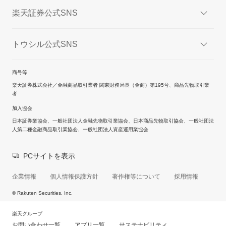
楽天証券公式SNS
トウシル公式SNS
商号等
楽天証券株式会社／金融商品取引業者 関東財務局長（金商）第195号、商品先物取引業
者
加入協会
日本証券業協会、一般社団法人金融先物取引業協会、日本商品先物取引協会、一般社団法
人第二種金融商品取引業協会、一般社団法人資産運用業協会
PCサイトを表示
企業情報
個人情報保護方針
著作権等について
採用情報
© Rakuten Securities, Inc.
楽天グループ
お問い合わせ一覧
アプリ一覧
サステナビリティ