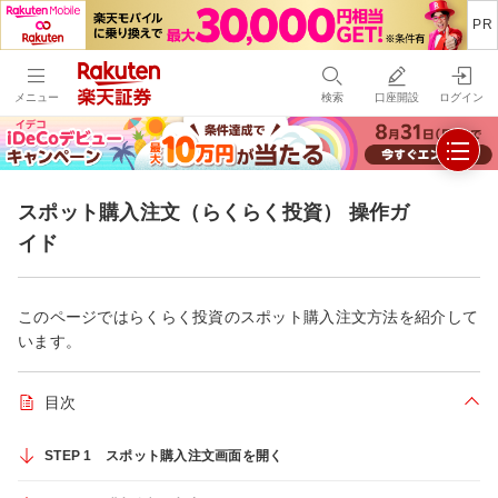
メニュー
検索
口座開設
ログイン
スポット購入注文（らくらく投資） 操作ガ
イド
このページではらくらく投資のスポット購入注文方法を紹介して
います。
目次
折り
STEP 1 スポット購入注文画面を開く