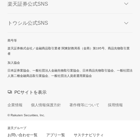
楽天証券公式SNS
トウシル公式SNS
商号等
楽天証券株式会社／金融商品取引業者 関東財務局長（金商）第195号、商品先物取引業
者
加入協会
日本証券業協会、一般社団法人金融先物取引業協会、日本商品先物取引協会、一般社団法
人第二種金融商品取引業協会、一般社団法人資産運用業協会
PCサイトを表示
企業情報
個人情報保護方針
著作権等について
採用情報
© Rakuten Securities, Inc.
楽天グループ
お問い合わせ一覧
アプリ一覧
サステナビリティ