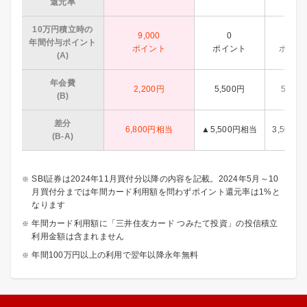
還元率
10万円積立時の
9,000
0
9.00
年間付与ポイント
ポイント
ポイント
ポイン
(A)
年会費
2,200円
5,500円
5,500
(B)
差分
6,800円相当
▲5,500円相当
3,500
(B-A)
SBI証券は2024年11月買付分以降の内容を記載。2024年5月～10
月買付分までは年間カード利用額を問わずポイント還元率は1%と
なります
年間カード利用額に「三井住友カード つみたて投資」の投信積立
利用金額は含まれません
年間100万円以上の利用で翌年以降永年無料