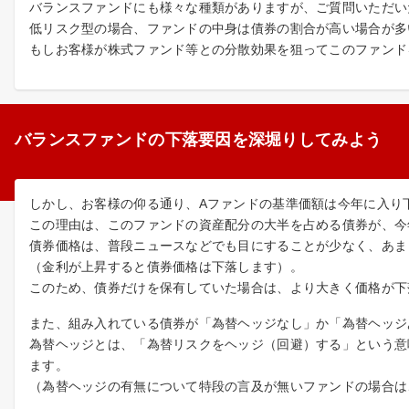
バランスファンドにも様々な種類がありますが、ご質問いただい
低リスク型の場合、ファンドの中身は債券の割合が高い場合が多
もしお客様が株式ファンド等との分散効果を狙ってこのファンド
バランスファンドの下落要因を深堀りしてみよう
しかし、お客様の仰る通り、Aファンドの基準価額は今年に入り
この理由は、このファンドの資産配分の大半を占める債券が、今
債券価格は、普段ニュースなどでも目にすることが少なく、あま
（金利が上昇すると債券価格は下落します）。
このため、債券だけを保有していた場合は、より大きく価格が下
また、組み入れている債券が「為替ヘッジなし」か「為替ヘッジ
為替ヘッジとは、「為替リスクをヘッジ（回避）する」という意
ます。
（為替ヘッジの有無について特段の言及が無いファンドの場合は