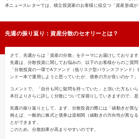
本ニュースレターでは、積立投資家のお客様に役立つ「資産形成が
先週の振り返り：資産分散のセオリーとは？
さて、先週からは「資産の分散」をテーマにお届けしております
先週は、分散投資に関してお悩みの、以下のお客様からのご質問
「分散投資の一環でAファンド（低リスク型バランスファンド）
ンド一本で運用しようと思っていたが、債券の方が良いのか？」
コメントで、「自分も同じ疑問を持っていた」と頂いた方もいら
本日よりさらに詳しく分散について深堀りしていきますので、是
先週の振り返りとして、まず、分散投資の際には「値動きが異な
例えば、一般的に株式と債券は逆相関（値動きの方向性が異なる
とができます。
このため、分散効果が高まりやすいのです。