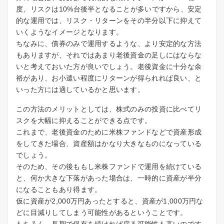
度、リスクは10%台後半となることが多いですから、安定
的な運用では、リスク・リターンをその半分以下に抑えて
いくようなイメージとなります。
ちなみに、債券のみで運用するような、より安定的な方法
もありますが、それではあまり老後資金の足しにはならな
いと考えておいた方が良いでしょう。老後資金に十分な余
裕があり、お小遣い程度にリターンが得られれば良い、と
いった方には適しているかと思います。
この方法のメリットとしては、株式のみの投資に比べてリ
スクを大幅に抑えることができる点です。
これまで、老後資金のために米株ファンドなどで資産形成
をしてきた場合、資産額はかなり大きなものになっている
でしょう。
そのため、その後ももし米株ファンドで運用を続けている
と、何か大きな下落があった場合は、一時的に資産が半分
になることもあり得ます。
仮に資産が2,000万円あったとすると、資産が1,000万円な
どに目減りしてしまう可能性があるということです。
もちろん、長期で保有を続ければ戻る可能性も高いのです