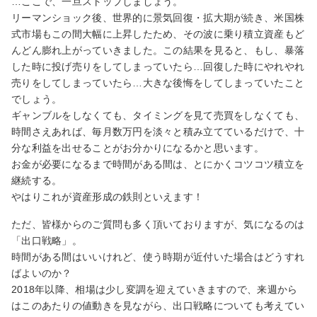
…ここで、一旦ストップしましょう。
リーマンショック後、世界的に景気回復・拡大期が続き、米国株
式市場もこの間大幅に上昇したため、その波に乗り積立資産もど
んどん膨れ上がっていきました。この結果を見ると、もし、暴落
した時に投げ売りをしてしまっていたら…回復した時にやれやれ
売りをしてしまっていたら…大きな後悔をしてしまっていたこと
でしょう。
ギャンブルをしなくても、タイミングを見て売買をしなくても、
時間さえあれば、毎月数万円を淡々と積み立てているだけで、十
分な利益を出せることがお分かりになるかと思います。
お金が必要になるまで時間がある間は、とにかくコツコツ積立を
継続する。
やはりこれが資産形成の鉄則といえます！
ただ、皆様からのご質問も多く頂いておりますが、気になるのは
「出口戦略」。
時間がある間はいいけれど、使う時期が近付いた場合はどうすれ
ばよいのか？
2018年以降、相場は少し変調を迎えていきますので、来週から
はこのあたりの値動きを見ながら、出口戦略についても考えてい