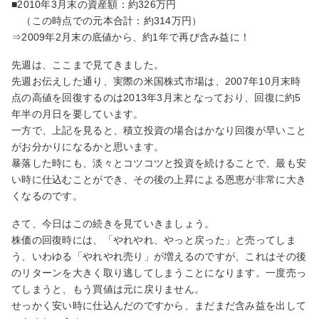
■2010年3月末の資産額：約326万円
（この時点での元本合計：約314万円）
⇒2009年2月末の底値から、約1年で再び含み益に！
先週は、ここまで見てきました。
先週お伝えした通り、実際の米国株式市場は、2007年10月末時
点の高値を回復するのは2013年3月末となっており、回復に約5
年半の月日を要しています。
一方で、上記を見ると、積立投資の場合はかなり回復が早いこと
がお分かりになるかと思います。
暴落した時にも、淡々とコツコツと投資を続けることで、最も安
い時に仕込むことができ、その後の上昇による恩恵が非常に大き
くなるのです。
さて、今日はこの続きを見ていきましょう。
株価の回復時には、「やれやれ、やっと戻った」と売ってしま
う、いわゆる「やれやれ売り」が増えるのですが、これはその後
のリターンを大きく取り逃してしまうことになります。一度売っ
てしまうと、もう買値は元に戻りません。
せっかく安い時に仕込んだのですから、まだまだ含み益を出して