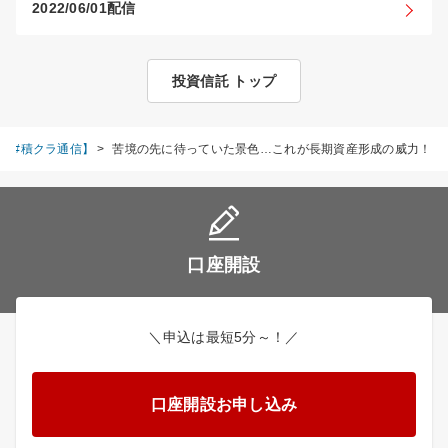
2022/06/01配信
投資信託 トップ
【#積クラ通信】
>
苦境の先に待っていた景色…これが長期資産形成の威力！
口座開設
＼申込は最短5分～！／
口座開設お申し込み