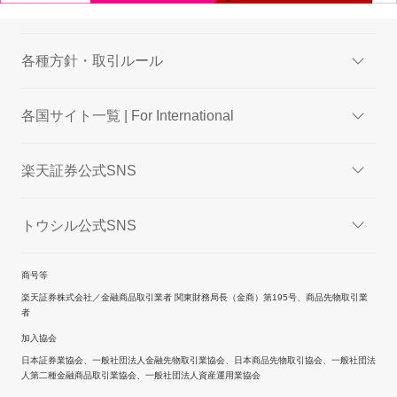
各種方針・取引ルール
各国サイト一覧 | For International
楽天証券公式SNS
トウシル公式SNS
商号等
楽天証券株式会社／金融商品取引業者 関東財務局長（金商）第195号、商品先物取引業
者
加入協会
日本証券業協会、一般社団法人金融先物取引業協会、日本商品先物取引協会、一般社団法
人第二種金融商品取引業協会、一般社団法人資産運用業協会