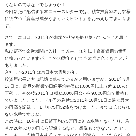
くないのではないでしょうか？
今回新たに配信する本ニュースレターでは、積立投資家のお客様
に役立つ「資産形成がうまくいくヒント」をお伝えしてまいりま
す。
さて、本日は、2011年の相場の状況を振り返ってみたいと思い
ます。
私は新卒で金融機関に入社して以来、10年以上資産運用の世界
に携わっていますが、この10数年だけでも本当に色々なことが
ありました。
入社した2011年は東日本大震災の年。
投資歴の長い方は記憶に残っているかと思いますが、2011年3月
15日に、震災の影響で日経平均株価は1,000円以上（約▲10%）
下落し、その後2011年は概ね8,000円台から9,000円台で推移し
ていました。また、ドル円の為替は2011年10月31日に過去最大
の円高を記録し、1ドル75円32銭をつけました。今では信じられ
ない水準ですよね。
この時は、10年後に日経平均が3万円に迫る水準となったり、為
替が20年ぶりの円安を記録するなど、想像もできないことでし
た。もし、当時日本株式ファンドなどに投資をしていた方が、今