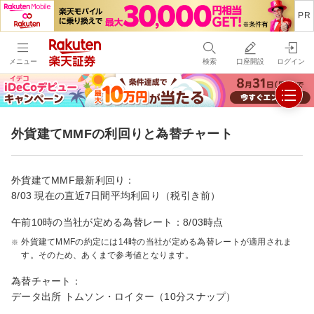
メニュー
検索
口座開設
ログイン
外貨建てMMFの利回りと為替チャート
外貨建てMMF最新利回り：
8/03 現在の直近7日間平均利回り（税引き前）
午前10時の当社が定める為替レート：
8/03時点
外貨建てMMFの約定には14時の当社が定める為替レートが適用されま
す。そのため、あくまで参考値となります。
為替チャート：
データ出所 トムソン・ロイター（10分スナップ）