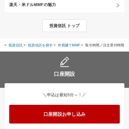
楽天・米ドルMMFの魅力
投資信託 トップ
ム
>
投資信託
>
投資信託を探す
>
外貨建てMMF
>
取引時間／注文受付時間
口座開設
＼申込は最短5分～！／
口座開設お申し込み