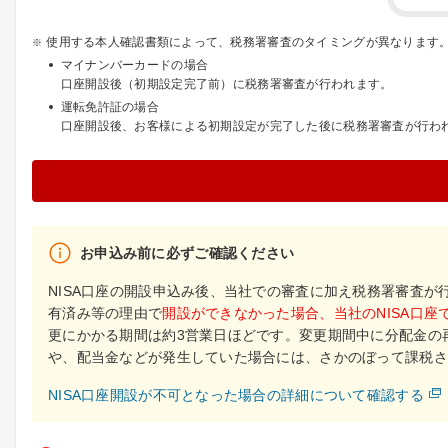
使用する本人確認書類によって、税務署審査のタイミングが異なります
マイナンバーカードの場合
口座開設後（初期設定完了前）に税務署審査が行われます。
運転免許証の場合
口座開設後、お客様による初期設定が完了した後に税務署審査が行わ
お申込み前に必ずご確認ください
NISA口座の開設申込み後、当社での審査に加え税務署審査が
有済み等の理由で
開設ができなかった場合、当社のNISA口
更にかかる期間は約3営業日ほどです。変更期間中に分配金の
や、配当金などが発生していた場合には、さかのぼって課税さ
NISA口座開設が不可となった場合の詳細について確認する