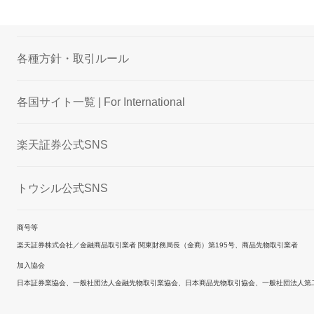
各種方針・取引ルール
各国サイト一覧 | For International
楽天証券公式SNS
トウシル公式SNS
商号等
楽天証券株式会社／金融商品取引業者 関東財務局長（金商）第195号、商品先物取引業者
加入協会
日本証券業協会、一般社団法人金融先物取引業協会、日本商品先物取引協会、一般社団法人第