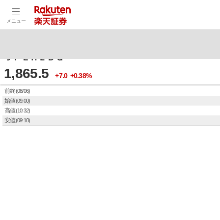
指を離して更新
メニュー
5411
ＪＦＥＨＬＤＧ
1,865.5
+7.0
+0.38%
前終
(08/06)
始値
(09:00)
高値
(10:32)
安値
(09:10)