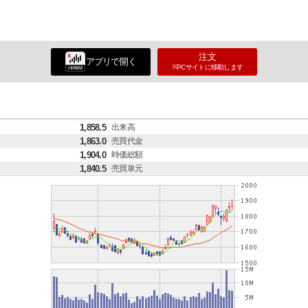
注文
アプリで開く
※PCサイトに移動します
1,858.5
出来高
1,863.0
売買代金
1,904.0
時価総額
1,840.5
売買単元