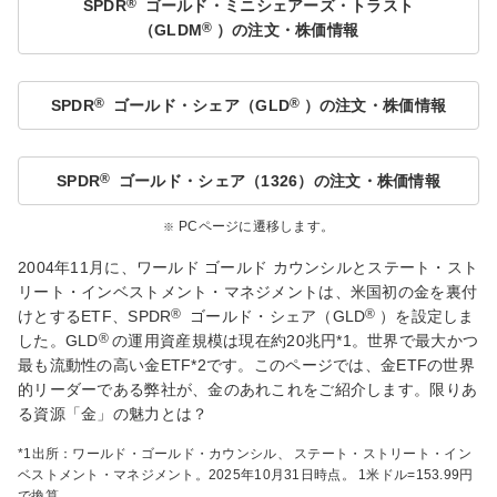
®
SPDR
ゴールド・ミニシェアーズ・トラスト
®
（GLDM
）の注文・株価情報
®
®
SPDR
ゴールド・シェア（GLD
）の注文・株価情報
®
SPDR
ゴールド・シェア（1326）の注文・株価情報
PCページに遷移します。
2004年11月に、ワールド ゴールド カウンシルとステート・スト
リート・インベストメント・マネジメントは、米国初の金を裏付
®
®
けとするETF、SPDR
ゴールド・シェア（GLD
）を設定しま
®
した。GLD
の運用資産規模は現在約20兆円*1。世界で最大かつ
最も流動性の高い金ETF*2です。このページでは、金ETFの世界
的リーダーである弊社が、金のあれこれをご紹介します。限りあ
る資源「金」の魅力とは？
*1出所：ワールド・ゴールド・カウンシル、 ステート・ストリート・イン
ベストメント・マネジメント。2025年10月31日時点。 1米ドル=153.99円
で換算。