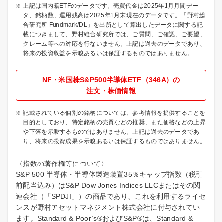
上記は国内籍ETFのデータです。売買代金は2025年1月月間デー
タ、銘柄数、運用残高は2025年1月末現在のデータです。「野村総
合研究所 Fundmark/DL」を出所として算出したデータに関する記
載につきまして、野村総合研究所では、ご質問、ご確認、ご要望、
クレーム等への対応を行ないません。上記は過去のデータであり、
将来の投資収益を示唆あるいは保証するものではありません。
NF・米国株S&P500半導体ETF（346A）の
注文・株価情報
記載されている個別の銘柄については、参考情報を提供することを
目的としており、特定銘柄の売買などの推奨、また価格などの上昇
や下落を示唆するものではありません。上記は過去のデータであ
り、将来の投資成果を示唆あるいは保証するものではありません。
〈指数の著作権等について〉
S&P 500 半導体・半導体製造装置35％キャップ指数（税引
前配当込み）はS&P Dow Jones Indices LLCまたはその関
連会社（「SPDJI」）の商品であり、これを利用するライセ
ンスが野村アセットマネジメント株式会社に付与されてい
ます。Standard & Poor’s®およびS&P®は、Standard &