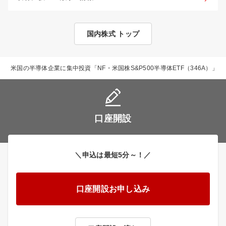
国内株式 トップ
集
>
米国の半導体企業に集中投資「NF・米国株S&P500半導体ETF（346A）」
口座開設
＼申込は最短5分～！／
口座開設お申し込み