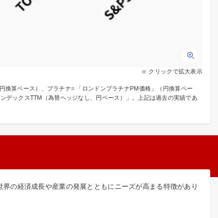
クリックで拡大表示
（円換算ベース）、プラチナ= 「ロンドンプラチナPM価格」（円換算ベー
国総合インデックスTTM（為替ヘッジなし、円ベース）」。上記は過去の実績であ
世界の経済成長や産業の発展とともにニーズが高まる特徴があり