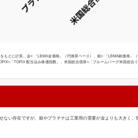
をもとに計算。金= 「LBMA金価格」（円換算ベース）、銀= 「LBMA銀価格」
）」、TOPIX=「TOPIX 配当込み株価指数」、米国総合債券=「ブルームバーグ米
せない存在ですが、銀やプラチナは工業用の需要が金よりも大きく、