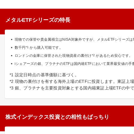
メタルETFシリーズの特長
現物での保管や貴金属積立はNISA対象外ですが、メタルETFシリーズは
数千円
*1
から購入可能です。
ロンドンの金庫に保管された現物資産の裏付け
*2
があるため安心です。
iシェアーズの銀、プラチナのETFは国内籍ETFにおいて業界最安値の手
*1 設定日時点の基準価額に基づく。
*2 現物の裏付けを有する海外上場のETFに投資します。東証上
*3 銀、プラチナを主要投資対象とする国内籍東証上場ETFの中
株式インデックス投資との相性もばっちり