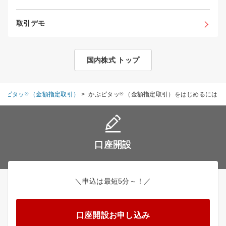
取引デモ
国内株式 トップ
ぶピタッ
®
（金額指定取引）
>
かぶピタッ
®
（金額指定取引）をはじめるには
口座開設
＼申込は最短5分～！／
口座開設お申し込み