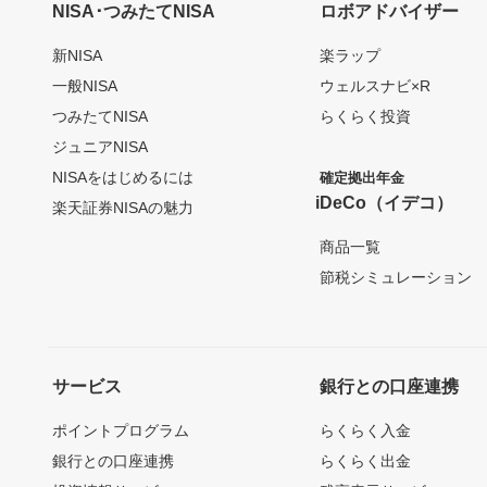
NISA･つみたてNISA
ロボアドバイザー
新NISA
楽ラップ
一般NISA
ウェルスナビ×R
つみたてNISA
らくらく投資
ジュニアNISA
NISAをはじめるには
確定拠出年金
iDeCo（イデコ）
楽天証券NISAの魅力
商品一覧
節税シミュレーション
サービス
銀行との口座連携
ポイントプログラム
らくらく入金
銀行との口座連携
らくらく出金