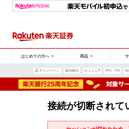
はじめての方へ
商品
®
キャンペーン
国内株式
かぶミニ
IPO・PO
米
接続が切断されて
セッションが切れたため、