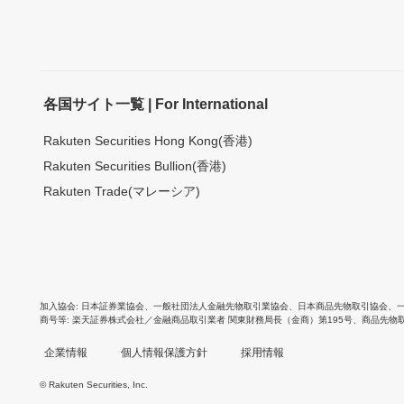
各国サイト一覧 | For International
Rakuten Securities Hong Kong(香港)
Rakuten Securities Bullion(香港)
Rakuten Trade(マレーシア)
加入協会
日本証券業協会
、
一般社団法人金融先物取引業協会
、
日本商品先物取引協会
、
商号等
楽天証券株式会社／金融商品取引業者 関東財務局長（金商）第195号、商品先物
企業情報
個人情報保護方針
採用情報
© Rakuten Securities, Inc.