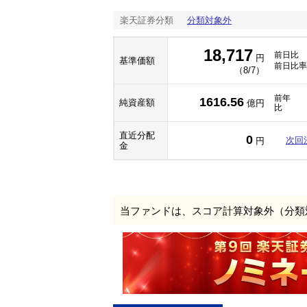
楽天証券分類
分類対象外
18,717
前日比
円
基準価額
前日比率
（8/7）
前年
1616.56
純資産額
億円
比
直近分配
0
次回
円
金
当ファンドは、スコア計算対象外（分類