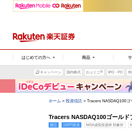
はじめての方へ
商品
®
キャンペーン
国内株式
かぶミニ
IPO・PO
米
ホーム
>
投資信託
>
Tracers NASDAQ1
Tracers NASDAQ100ゴール
積立
100円投資
NISA成長投資枠 対象外