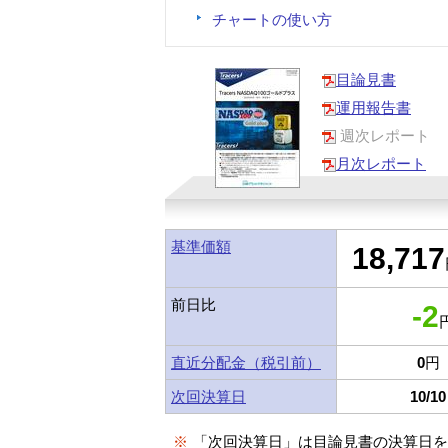
チャートの使い方
目論見書
運用報告書
週次レポート
月次レポート
基準価額
18,717
前日比
-2
円
直近分配金（税引前）
0
円
次回決算日
10/10
※
「次回決算日」は目論見書の決算日