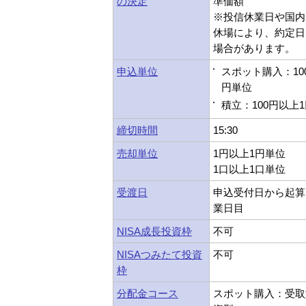
の決定
準価額
※投信休業日や国内
休場により、約定日
場合があります。
申込単位
スポット購入：10
円単位
積立：100円以上
締切時間
15:30
売却単位
1円以上1円単位
1口以上1口単位
受渡日
申込受付日から起算
業日目
NISA成長投資枠
不可
NISAつみたて投資
不可
枠
分配金コース
スポット購入：受取型