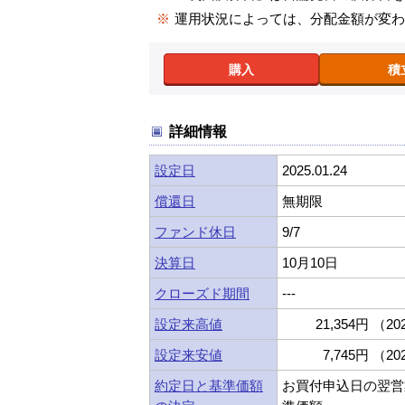
※
運用状況によっては、分配金額が変
購入
積
詳細情報
設定日
2025.01.24
償還日
無期限
ファンド休日
9/7
決算日
10月10日
クローズド期間
---
設定来高値
21,354円 （202
設定来安値
7,745円 （202
約定日と基準価額
お買付申込日の翌営